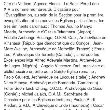
Cité du Vatican (Agence Fides) - Le Saint-Père Léon
XIV a nommé membres du Dicastère pour
l’Évangélisation, au sein de la Section pour la première
évangélisation et les nouvelles Églises particulières, les
très éminents cardinaux : Thomas Aquino Manyo
Maeda, Archevêque d’Osaka-Takamatsu (Japon) ;
Fridolin Ambongo Besungu, O.F.M. Cap., Archevêque de
Kinshasa (République démocratique du Congo) ; Jean-
Marc Aveline, Archevêque de Marseille (France) ; Frank
Leo, Archevêque de Toronto (Canada) ; ainsi que les
Excellences Mgr Alfred Adewale Martins, Archevêque
de Lagos (Nigéria) ; Angelo Vincenzo Zani, archiviste et
bibliothécaire émérite de la Sainte Église romaine ;
Paolo Giulietti, Archevêque de Lucques (Italie) ; Andrew
Nkea Fuanya, Archevêque de Bamenda (Cameroun) ;
Peter Soon-Taick Chung, O.C.D., Archevêque de Séoul
(Corée) ; Michel Jalakh, O.A.M., Secrétaire du
Dicastère pour les Églises orientales ; Paulus Budi
Kleden, S.V.D., Archevêque d’Ende (Indonésie) ; Oscar