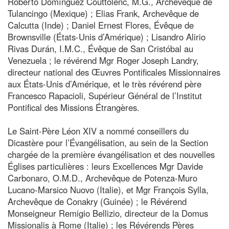
Roberto Domínguez Couttolenc, M.G., Archevêque de
Tulancingo (Mexique) ; Elias Frank, Archevêque de
Calcutta (Inde) ; Daniel Ernest Flores, Évêque de
Brownsville (États-Unis d’Amérique) ; Lisandro Alirio
Rivas Durán, I.M.C., Évêque de San Cristóbal au
Venezuela ; le révérend Mgr Roger Joseph Landry,
directeur national des Œuvres Pontificales Missionnaires
aux États-Unis d’Amérique, et le très révérend père
Francesco Rapacioli, Supérieur Général de l’Institut
Pontifical des Missions Étrangères.
Le Saint-Père Léon XIV a nommé conseillers du
Dicastère pour l’Évangélisation, au sein de la Section
chargée de la première évangélisation et des nouvelles
Églises particulières : leurs Excellences Mgr Davide
Carbonaro, O.M.D., Archevêque de Potenza-Muro
Lucano-Marsico Nuovo (Italie), et Mgr François Sylla,
Archevêque de Conakry (Guinée) ; le Révérend
Monseigneur Remigio Bellizio, directeur de la Domus
Missionalis à Rome (Italie) ; les Révérends Pères