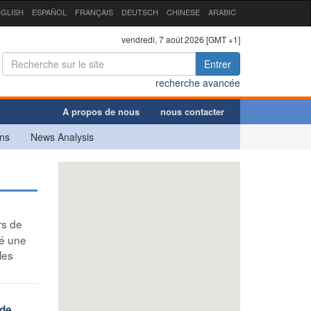
GLISH
ESPAÑOL
FRANÇAIS
DEUTSCH
CHINESE
ARABIC
vendredi, 7 août 2026 [GMT +1]
Entrer
recherche avancée
A propos de nous
nous contacter
ns
News Analysis
rs de
ré une
les
 de