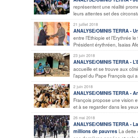
représentent une réalité prom
leurs attentes set des circonst
21 juillet 2018
ANALYSE/OMNIS TERRA - Un mi
entre l’Ethiopie et l’Erythrée 
Président érythréen, Isaias Afe
23 juin 2018
ANALYSE/OMNIS TERRA - L’Egl
accueille et se trouve aux côt
l’appel du Pape François qui a 
2 juin 2018
ANALYSE/OMNIS TERRA - Anno
François propose une vision et
et à se regarder dans les yeux. 
26 mai 2018
ANALYSE/OMNIS TERRA - La d
La dette
millions de pauvres
ces dernières années et cela 