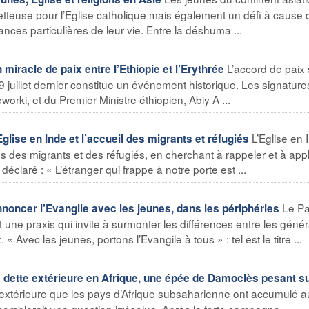
etteuse pour l’Eglise catholique mais également un défi à cause 
ances particulières de leur vie. Entre la déshuma ...
L’accord de paix
racle de paix entre l’Ethiopie et l’Erythrée
le 9 juillet dernier constitue un événement historique. Les signatur
worki, et du Premier Ministre éthiopien, Abiy A ...
L’Eglise en 
ise en Inde et l’accueil des migrants et réfugiés
és des migrants et des réfugiés, en cherchant à rappeler et à app
déclaré : « L’étranger qui frappe à notre porte est ...
Le P
ncer l’Evangile avec les jeunes, dans les périphéries
 une praxis qui invite à surmonter les différences entre les génér
« Avec les jeunes, portons l’Evangile à tous » : tel est le titre ...
ette extérieure en Afrique, une épée de Damoclès pesant s
 extérieure que les pays d’Afrique subsaharienne ont accumulé au
semblerait une question irrésolue. Après la forte campagne