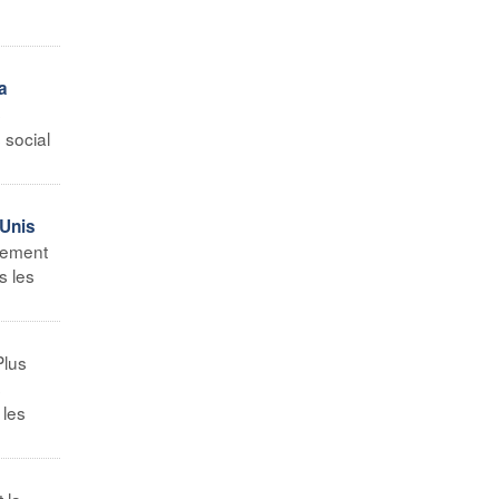
a
s
 social
-Unis
êmement
s les
Plus
s
 les
t la