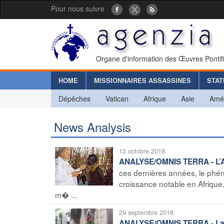
Pour nous suivre
Organe d'information des Œuvres Pontif
HOME
MISSIONNAIRES ASSASSINES
STAT
Dépêches
Vatican
Afrique
Asie
Amé
News Analysis
13 octobre 2018
ANALYSE/OMNIS TERRA - L’Afri
ces dernières années, le phé
croissance notable en Afrique.
m� ...
29 septembre 2018
ANALYSE/OMNIS TERRA - La pr