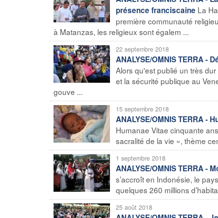
La Ha
présence franciscaine
première communauté religieu
à Matanzas, les religieux sont égalem ...
22 septembre 2018
ANALYSE/OMNIS TERRA - Défens
Alors qu'est publié un très dur
et la sécurité publique au Ven
gouve ...
15 septembre 2018
ANALYSE/OMNIS TERRA - Huma
Humanae Vitae cinquante ans 
sacralité de la vie », thème cen
1 septembre 2018
ANALYSE/OMNIS TERRA - Monté
s’accroît en Indonésie, le pa
quelques 260 millions d’habit
25 août 2018
ANALYSE/OMNIS TERRA - Jeun