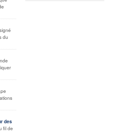
de
 signé
es du
Inde
liquer
ape
ations
ur des
 fil de