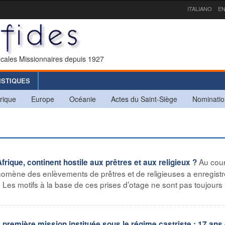
ITALIANO
EN
icales Missionnaires depuis 1927
ISTIQUES
rique
Europe
Océanie
Actes du Saint-Siège
Nominatio
Au cou
que, continent hostile aux prêtres et aux religieux ?
nomène des enlèvements de prêtres et de religieuses a enregist
 Les motifs à la base de ces prises d’otage ne sont pas toujours 
emière mission instituée sous le régime castriste : 17 ans