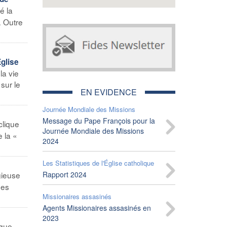
é la
… Outre
glise
la vie
sur le
EN EVIDENCE
Journée Mondiale des Missions
Message du Pape François pour la
clique
Journée Mondiale des Missions
 la «
2024
Les Statistiques de l'Église catholique
igieuse
Rapport 2024
ses
Missionaires assasinés
Agents Missionaires assasinés en
2023
ique