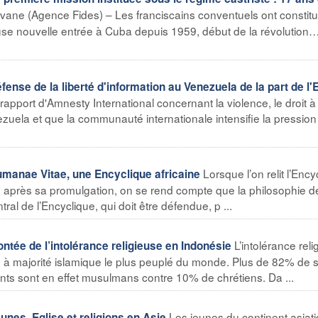
vane (Agence Fides) – Les franciscains conventuels ont constitu
se nouvelle entrée à Cuba depuis 1959, début de la révolution
e de la liberté d'information au Venezuela de la part de l'E
 rapport d'Amnesty International concernant la violence, le droit à 
ezuela et que la communauté internationale intensifie la pression 
Lorsque l’on relit l’Ency
nae Vitae, une Encyclique africaine
après sa promulgation, on se rend compte que la philosophie de
tral de l’Encyclique, qui doit être défendue, p ...
L’intolérance rel
e de l’intolérance religieuse en Indonésie
ys à majorité islamique le plus peuplé du monde. Plus de 82% de 
ants sont en effet musulmans contre 10% de chrétiens. Da ...
Les jeunes du continent asiat
es, Eglise et religions en Asie