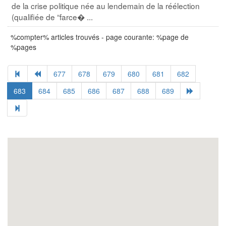
de la crise politique née au lendemain de la réélection
(qualifiée de “farce� ...
%compter% articles trouvés - page courante: %page de
%pages
677
678
679
680
681
682
683
684
685
686
687
688
689