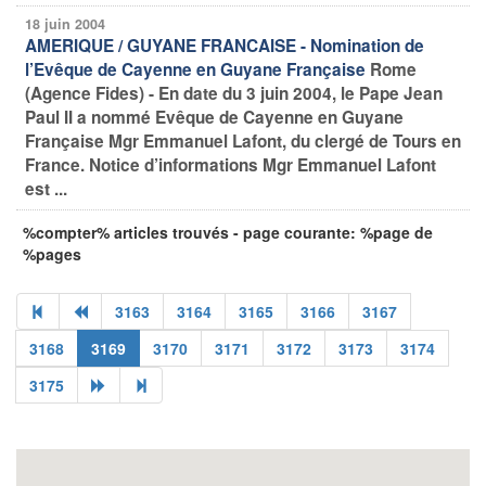
18 juin 2004
AMERIQUE / GUYANE FRANCAISE - Nomination de
l’Evêque de Cayenne en Guyane Française
Rome
(Agence Fides) - En date du 3 juin 2004, le Pape Jean
Paul II a nommé Evêque de Cayenne en Guyane
Française Mgr Emmanuel Lafont, du clergé de Tours en
France. Notice d’informations Mgr Emmanuel Lafont
est ...
%compter% articles trouvés - page courante: %page de
%pages
3163
3164
3165
3166
3167
3168
3169
3170
3171
3172
3173
3174
3175