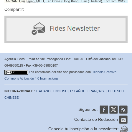
NRCAN, Esri Japan, METI, Esri China (Hong Kong), Esri (Thailand), TomTom, 2012
Compartir:
Agenzia Fides - Palazzo “de Propaganda Fide” - 00120 - Città del Vaticano Tel. +39-
06-69880115 - Fax +39-06-69880107
Los contenidos del sitio son publicados con
Licencia Creative
Commons Atribución 4.0 Internacional
INTERNAZIONALE :
ITALIANO
|
ENGLISH
|
ESPAÑOL
|
FRANÇAIS
| |
DEUTSCH
|
CHINESE
|
Síguenos :
Contacto de Redacción
Cancela tu inscripción a la newsletter: