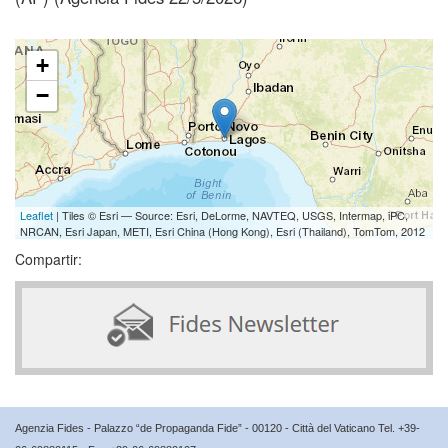
+
−
Leaflet
| Tiles © Esri — Source: Esri, DeLorme, NAVTEQ, USGS, Intermap, iPC,
NRCAN, Esri Japan, METI, Esri China (Hong Kong), Esri (Thailand), TomTom, 2012
Compartir:
Agenzia Fides - Palazzo “de Propaganda Fide” - 00120 - Città del Vaticano Tel. +39-