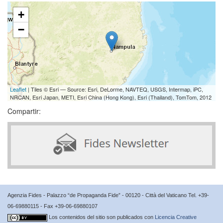
+
−
Leaflet
| Tiles © Esri — Source: Esri, DeLorme, NAVTEQ, USGS, Intermap, iPC,
NRCAN, Esri Japan, METI, Esri China (Hong Kong), Esri (Thailand), TomTom, 2012
Compartir:
Agenzia Fides - Palazzo “de Propaganda Fide” - 00120 - Città del Vaticano Tel. +39-
06-69880115 - Fax +39-06-69880107
Los contenidos del sitio son publicados con
Licencia Creative