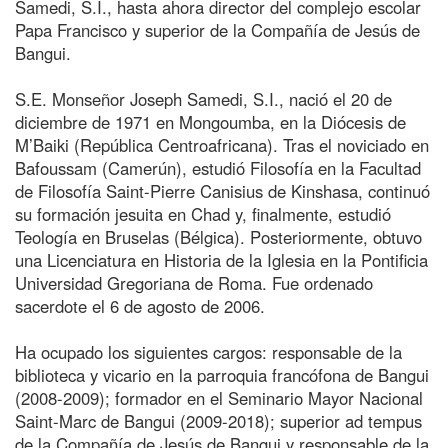
Samedi, S.I., hasta ahora director del complejo escolar
Papa Francisco y superior de la Compañía de Jesús de
Bangui.
S.E. Monseñor Joseph Samedi, S.I., nació el 20 de
diciembre de 1971 en Mongoumba, en la Diócesis de
M’Baiki (República Centroafricana). Tras el noviciado en
Bafoussam (Camerún), estudió Filosofía en la Facultad
de Filosofía Saint-Pierre Canisius de Kinshasa, continuó
su formación jesuita en Chad y, finalmente, estudió
Teología en Bruselas (Bélgica). Posteriormente, obtuvo
una Licenciatura en Historia de la Iglesia en la Pontificia
Universidad Gregoriana de Roma. Fue ordenado
sacerdote el 6 de agosto de 2006.
Ha ocupado los siguientes cargos: responsable de la
biblioteca y vicario en la parroquia francófona de Bangui
(2008-2009); formador en el Seminario Mayor Nacional
Saint-Marc de Bangui (2009-2018); superior ad tempus
de la Compañía de Jesús de Bangui y responsable de la