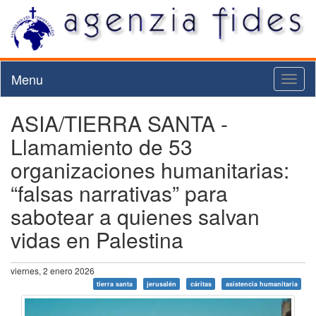
Menu
Toggl
naviga
ASIA/TIERRA SANTA -
Llamamiento de 53
organizaciones humanitarias:
“falsas narrativas” para
sabotear a quienes salvan
vidas en Palestina
viernes, 2 enero 2026
tierra santa
jerusalén
cáritas
asistencia humanitaria