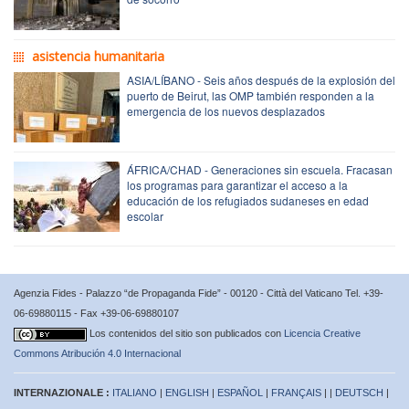
asistencia humanitaria
ASIA/LÍBANO - Seis años después de la explosión del
puerto de Beirut, las OMP también responden a la
emergencia de los nuevos desplazados
ÁFRICA/CHAD - Generaciones sin escuela. Fracasan
los programas para garantizar el acceso a la
educación de los refugiados sudaneses en edad
escolar
Agenzia Fides - Palazzo “de Propaganda Fide” - 00120 - Città del Vaticano Tel. +39-
06-69880115 - Fax +39-06-69880107
Los contenidos del sitio son publicados con
Licencia Creative
Commons Atribución 4.0 Internacional
INTERNAZIONALE :
ITALIANO
|
ENGLISH
|
ESPAÑOL
|
FRANÇAIS
| |
DEUTSCH
|