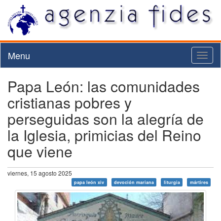
Menu
Toggl
naviga
Papa León: las comunidades
cristianas pobres y
perseguidas son la alegría de
la Iglesia, primicias del Reino
que viene
viernes, 15 agosto 2025
papa león xiv
devoción mariana
liturgia
mártires