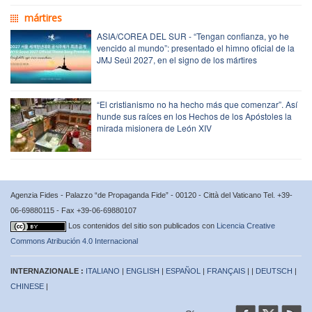
mártires
ASIA/COREA DEL SUR - “Tengan confianza, yo he
vencido al mundo”: presentado el himno oficial de la
JMJ Seúl 2027, en el signo de los mártires
“El cristianismo no ha hecho más que comenzar”. Así
hunde sus raíces en los Hechos de los Apóstoles la
mirada misionera de León XIV
Agenzia Fides - Palazzo “de Propaganda Fide” - 00120 - Città del Vaticano Tel. +39-
06-69880115 - Fax +39-06-69880107
Los contenidos del sitio son publicados con
Licencia Creative
Commons Atribución 4.0 Internacional
INTERNAZIONALE :
ITALIANO
|
ENGLISH
|
ESPAÑOL
|
FRANÇAIS
| |
DEUTSCH
|
CHINESE
|