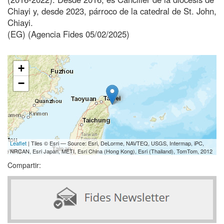
Chiayi y, desde 2023, párroco de la catedral de St. John,
Chiayi.
(EG) (Agencia Fides 05/02/2025)
+
−
Leaflet
| Tiles © Esri — Source: Esri, DeLorme, NAVTEQ, USGS, Intermap, iPC,
NRCAN, Esri Japan, METI, Esri China (Hong Kong), Esri (Thailand), TomTom, 2012
Compartir: