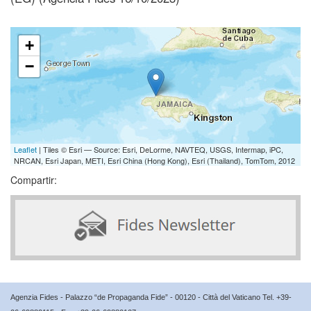
+
−
Leaflet
| Tiles © Esri — Source: Esri, DeLorme, NAVTEQ, USGS, Intermap, iPC,
NRCAN, Esri Japan, METI, Esri China (Hong Kong), Esri (Thailand), TomTom, 2012
Compartir:
Agenzia Fides - Palazzo “de Propaganda Fide” - 00120 - Città del Vaticano Tel. +39-