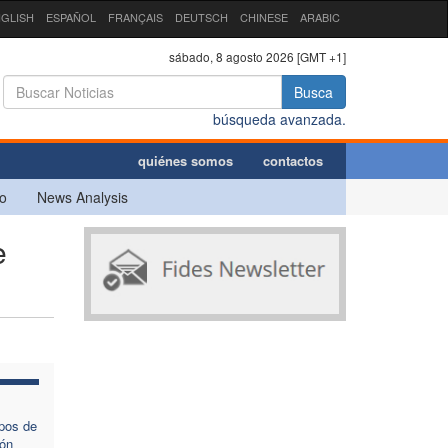
GLISH
ESPAÑOL
FRANÇAIS
DEUTSCH
CHINESE
ARABIC
sábado, 8 agosto 2026 [GMT +1]
Busca
búsqueda avanzada.
quiénes somos
contactos
o
News Analysis
e
pos de
ión