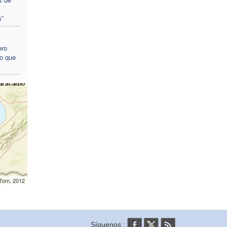
s”
ero
o que
mTom, 2012
Síguenos :