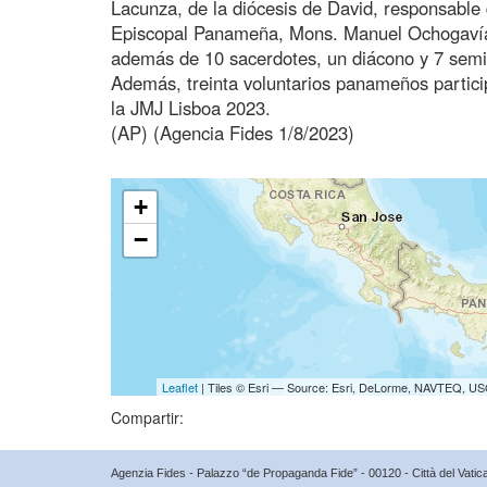
Lacunza, de la diócesis de David, responsable 
Episcopal Panameña, Mons. Manuel Ochogavía,
además de 10 sacerdotes, un diácono y 7 semi
Además, treinta voluntarios panameños partic
la JMJ Lisboa 2023.
(AP) (Agencia Fides 1/8/2023)
+
−
Leaflet
| Tiles © Esri — Source: Esri, DeLorme, NAVTEQ, USG
Compartir:
Agenzia Fides - Palazzo “de Propaganda Fide” - 00120 - Città del Vat