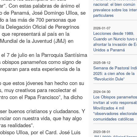
nacional: el bien común
ar”. Con estas palabras de ánimo el
prevalece sobre los inte
po de Panamá, José Domingo Ulloa, se
particulares
ido a las más de 700 personas que
 la Delegación Oficial de Peregrinos
2026-01-07
que representará al país en la
Lecciones desde 1989.
Cuando un Nuncio tuvo 
Mundial de la Juventud (JMJ) en
afrontar la invasión de 
Unidos a Panamá
el 7 de julio en la Parroquia Santísima
los obispos panameños como signo de
2025-08-12
Semana de Pastoral Ind
eparan para esta experiencia de la
2025: a cien años de la
“Revolución Dule”
 que estos jóvenes han hecho con su
, muy creativos para recolectar el
2024-04-30
ntro con el Papa Francisco”, ha dicho
Los Obispos panameño
invitan al voto responsab
Movilizados 4 mil
ser buenos cristianos y ciudadanos. Y
"observadores electorale
iar con nuestra vida, que hay algo
comunidades católicas
as realidades”.
bispo Ulloa, por el Card. José Luis
2023-08-01
JMJ 2023: “Viajad ligero