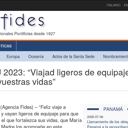
ITALIANO
EN
ionales Pontificias desde 1927
STICAS
Europa
Oceanía
Actos de la Santa Sede
Nombramient
23: “Viajad ligeros de equipaj
vuestras vidas”
Agencia Fides) – “Feliz viaje a
PANAMÁ
 y vayan ligeros de equipaje para que
2026-07-06
 el que fortalezca sus vidas, que María
Llamamiento de los obis
a Madre los acompañe en este
Panamá a la reconciliac