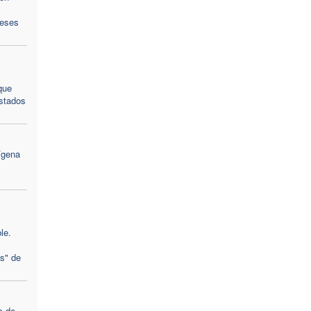
reses
que
Estados
ígena
s
le.
s" de
s de