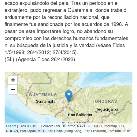
acabó expulsándolo del país. Tras un periodo en el
extranjero, pudo regresar a Guatemala, donde trabajó
arduamente por la reconciliación nacional, que
finalmente fue sancionada por los acuerdos de 1996. A
pesar de este importante logro, no abandonó su
compromiso con los derechos humanos fundamentales
ni su búsqueda de la justicia y la verdad (véase Fides
1/5/1998; 26/4/2012; 27/4/2015).
(SL) (Agencia Fides 26/4/2023)
+
−
Leaflet
| Tiles © Esri — Source: Esri, DeLorme, NAVTEQ, USGS, Intermap, iPC,
NRCAN, Esri Japan, METI, Esri China (Hong Kong), Esri (Thailand), TomTom, 2012