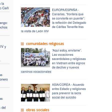
 la
 Carli
EUROPA/ESPAÑA -
Canarias, “frontera que
se convierte en puente”:
engo:
la reflexión del Delegado
de Cáritas Tenerife tras
echos
la visita de León XIV
comunidades religiosas
XIV y
“Aquí estoy, envíame”.
Las vocaciones
sacerdotales y religiosas
a
en Vietnam entre signos
de declive y nuevos
caminos vocacionales
as
ionero
ASIA/COREA - Acuerdo
entre Estado y religiones
para prevenir la lacra
social del suicidio
as
s del
obras sociales