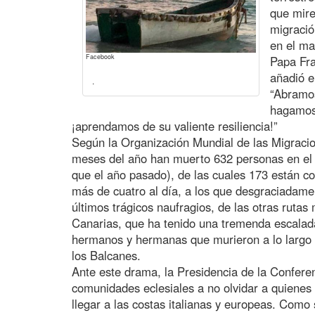
que mire
migració
en el ma
Facebook
Papa Fra
añadió e
.
“Abramos
hagamos 
¡aprendamos de su valiente resiliencia!”
Según la Organización Mundial de las Migracio
meses del año han muerto 632 personas en el
que el año pasado), de las cuales 173 están 
más de cuatro al día, a los que desgraciadamen
últimos trágicos naufragios, de las otras rutas 
Canarias, que ha tenido una tremenda escalada
hermanos y hermanas que murieron a lo largo d
los Balcanes.
Ante este drama, la Presidencia de la Conferenc
comunidades eclesiales a no olvidar a quienes 
llegar a las costas italianas y europeas. Como