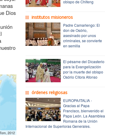
obispo de Chifeng
rmanas
ue Dios
institutos misioneros
Padre Camarlengo: El
munión
don de Osório,
l
asesinado por unos
a
criminales, se convierte
en semilla
 nuestro
El pésame del Dicasterio
para la Evangelización
por la muerte del obispo
Osório Citora Afonso
órdenes religiosas
EUROPA/ITALIA -
Gracias al Papa
Francisco, bienvenido el
Papa León. La Asamblea
Romana de la Unión
Internacional de Superioras Generales.
mTom, 2012