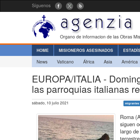
Síguenos
Organo de informacion de las Obras Mis
HOME
MISIONEROS ASESINADOS
ESTADÍ
News
Vaticano
África
Asia
América
EUROPA/ITALIA - Domingo 
las parroquias italianas r
sábado, 10 julio 2021
migrantes
Roma (Ag
siguen o
largo de
terrestr