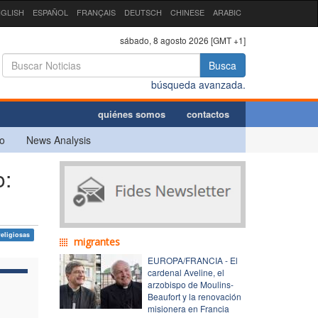
GLISH
ESPAÑOL
FRANÇAIS
DEUTSCH
CHINESE
ARABIC
sábado, 8 agosto 2026 [GMT +1]
Busca
búsqueda avanzada.
quiénes somos
contactos
o
News Analysis
o:
eligiosas
migrantes
EUROPA/FRANCIA - El
cardenal Aveline, el
arzobispo de Moulins-
Beaufort y la renovación
misionera en Francia
l