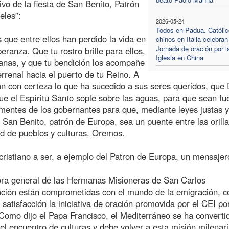
ivo de la fiesta de San Benito, Patrón
eles”:
2026-05-24
Todos en Padua. Católi
s que entre ellos han perdido la vida en
chinos en Italia celebran
Jornada de oración por l
ranza. Que tu rostro brille para ellos,
Iglesia en China
manas, y que tu bendición los acompañe
errenal hacia el puerto de tu Reino. A
án con certeza lo que ha sucedido a sus seres queridos, que 
Que el Espíritu Santo sople sobre las aguas, para que sean fu
s mentes de los gobernantes para que, mediante leyes justas y
 San Benito, patrón de Europa, sea un puente entre las orilla
d de pueblos y culturas. Oremos.
ristiano a ser, a ejemplo del Patron de Europa, un mensajer
ra general de las Hermanas Misioneras de San Carlos
ación están comprometidas con el mundo de la emigración, 
 satisfacción la iniciativa de oración promovida por el CEI po
Como dijo el Papa Francisco, el Mediterráneo se ha converti
l encuentro de culturas y debe volver a esta misión milenari