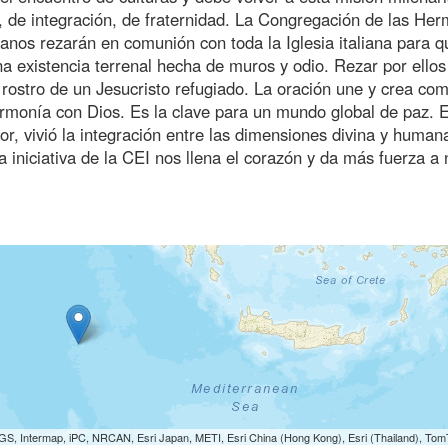
 de integración, de fraternidad. La Congregación de las He
nos rezarán en comunión con toda la Iglesia italiana para q
a existencia terrenal hecha de muros y odio. Rezar por ellos
l rostro de un Jesucristo refugiado. La oración une y crea co
 armonía con Dios. Es la clave para un mundo global de paz. E
or, vivió la integración entre las dimensiones divina y human
a iniciativa de la CEI nos llena el corazón y da más fuerza a
S, Intermap, iPC, NRCAN, Esri Japan, METI, Esri China (Hong Kong), Esri (Thailand), To