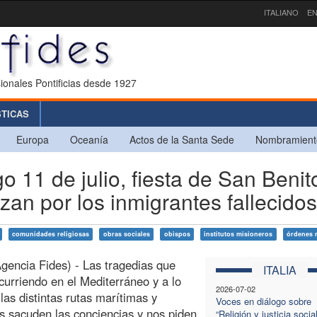
ITALIANO
EN
ionales Pontificias desde 1927
STICAS
Europa
Oceanía
Actos de la Santa Sede
Nombramient
11 de julio, fiesta de San Benit
ezan por los inmigrantes fallecidos
comunidades religiosas
obras sociales
obispos
institutos misioneros
órdenes r
encia Fides) - Las tragedias que
ITALIA
curriendo en el Mediterráneo y a lo
2026-07-02
 las distintas rutas marítimas y
Voces en diálogo sobre
es sacuden las conciencias y nos piden
“Religión y justicia socia