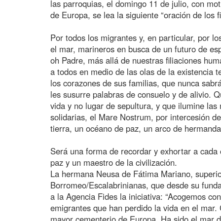
las parroquias, el domingo 11 de julio, con mot
de Europa, se lea la siguiente “oración de los fi
Por todos los migrantes y, en particular, por lo
el mar, marineros en busca de un futuro de espe
oh Padre, más allá de nuestras filiaciones hu
a todos en medio de las olas de la existencia t
los corazones de sus familias, que nunca sabr
les susurre palabras de consuelo y de alivio. 
vida y no lugar de sepultura, y que ilumine la
solidarias, el Mare Nostrum, por intercesión de
tierra, un océano de paz, un arco de hermanda
Será una forma de recordar y exhortar a cada c
paz y un maestro de la civilización.
La hermana Neusa de Fátima Mariano, superio
Borromeo/Escalabrinianas, que desde su fund
a la Agencia Fides la iniciativa: “Acogemos con
emigrantes que han perdido la vida en el mar. 
mayor cementerio de Europa. Ha sido el mar de