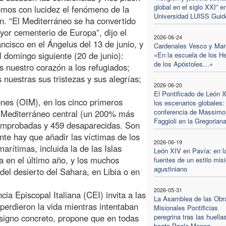
global en el siglo XXI” en
mos con lucidez el fenómeno de la
Universidad LUISS Guido
n. “El Mediterráneo se ha convertido
yor cementerio de Europa”, dijo el
2026-06-24
ncisco en el Ángelus del 13 de junio, y
Cardenales Vesco y Mar
l domingo siguiente (20 de junio):
«En la escuela de los H
de los Apóstoles…»
 nuestro corazón a los refugiados;
nuestras sus tristezas y sus alegrías;
2026-06-20
El Pontificado de León 
nes (OIM), en los cinco primeros
los escenarios globales:
conferencia de Massimo
 Mediterráneo central (un 200% más
Faggioli en la Gregorian
comprobadas y 459 desaparecidas. Son
te hay que añadir las víctimas de los
2026-06-19
marítimas, incluida la de las Islas
León XIV en Pavía: en l
 en el último año, y los muchos
fuentes de un estilo mis
agustiniano
el desierto del Sahara, en Libia o en
2026-05-31
ia Episcopal Italiana (CEI) invita a las
La Asamblea de las Obr
perdieron la vida mientras intentaban
Misionales Pontificias
 signo concreto, propone que en todas
peregrina tras las huella
beato Paolo Manna