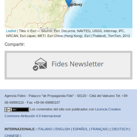
Leaflet
| Tiles © Esri — Source: Esri, DeLorme, NAVTEQ, USGS, Intermap, iPC,
NRCAN, Esri Japan, METI, Esri China (Hong Kong), Esri (Thailand), TomTom, 2012
Compartir:
Agenzia Fides - Palazzo “de Propaganda Fide” - 00120 - Città del Vaticano Tel. +39-
06-69880115 - Fax +39-06-69880107
Los contenidos del sitio son publicados con
Licencia Creative
Commons Atribución 4.0 Internacional
INTERNAZIONALE :
ITALIANO
|
ENGLISH
|
ESPAÑOL
|
FRANÇAIS
| |
DEUTSCH
|
CHINESE
|