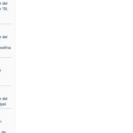
 del
 “St.
 del
sefina
r
 del
ipei
n
l
 de