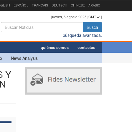
GLISH
ESPAÑOL
FRANÇAIS
DEUTSCH
CHINESE
ARABIC
jueves, 6 agosto 2026 [GMT +1]
Busca
búsqueda avanzada.
quiénes somos
contactos
o
News Analysis
S Y
ÓN