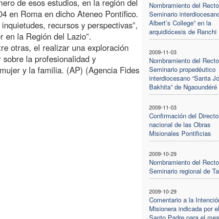
mero de esos estudios, en la región del
Nombramiento del Rector
004 en Roma en dicho Ateneo Pontifico.
Seminario interdiocesano
Albert’s College” en la
 inquietudes, recursos y perspectivas”,
arquidiócesis de Ranchi
r en la Región del Lazio”.
re otras, el realizar una exploración
2009-11-03
 sobre la profesionalidad y
Nombramiento del Rector
ujer y la familia. (AP) (Agencia Fides
Seminario propedéutico
interdiocesano “Santa Jo
Bakhita” de Ngaoundéré
2009-11-03
Confirmación del Directo
nacional de las Obras
Misionales Pontificias
2009-10-29
Nombramiento del Rector
Seminario regional de Ta
2009-10-29
Comentario a la Intenció
Misionera indicada por e
Santo Padre para el mes