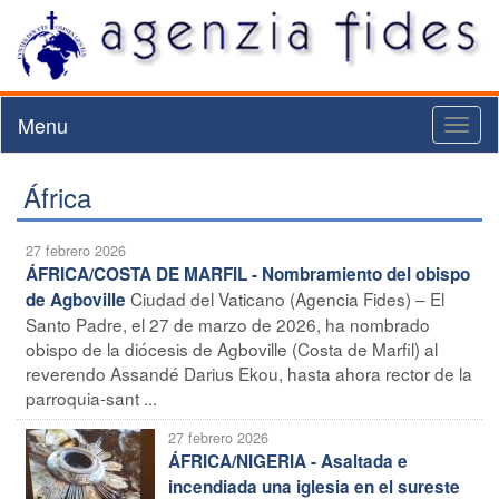
Menu
Toggl
naviga
África
27 febrero 2026
ÁFRICA/COSTA DE MARFIL - Nombramiento del obispo
Ciudad del Vaticano (Agencia Fides) – El
de Agboville
Santo Padre, el 27 de marzo de 2026, ha nombrado
obispo de la diócesis de Agboville (Costa de Marfil) al
reverendo Assandé Darius Ekou, hasta ahora rector de la
parroquia-sant ...
27 febrero 2026
ÁFRICA/NIGERIA - Asaltada e
incendiada una iglesia en el sureste