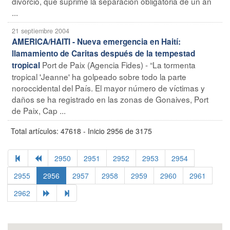
divorcio, que suprime la separación obligatoria de un añ
...
21 septiembre 2004
AMERICA/HAITI - Nueva emergencia en Haití:
llamamiento de Caritas después de la tempestad
Port de Paix (Agencia Fides) - “La tormenta
tropical
tropical 'Jeanne' ha golpeado sobre todo la parte
noroccidental del País. El mayor número de víctimas y
daños se ha registrado en las zonas de Gonaives, Port
de Paix, Cap ...
Total artículos: 47618 - Inicio 2956 de 3175
2950
2951
2952
2953
2954
2955
2956
2957
2958
2959
2960
2961
2962