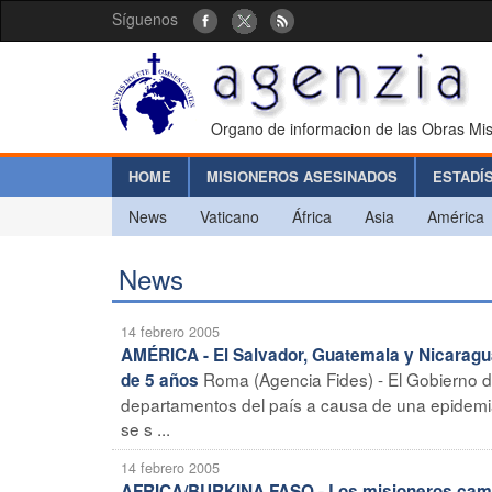
Síguenos
Organo de informacion de las Obras Mis
HOME
MISIONEROS ASESINADOS
ESTADÍ
News
Vaticano
África
Asia
América
News
14 febrero 2005
AMÉRICA - El Salvador, Guatemala y Nicaragua
Roma (Agencia Fides) - El Gobierno d
de 5 años
departamentos del país a causa de una epidemia
se s ...
14 febrero 2005
AFRICA/BURKINA FASO - Los misioneros camil