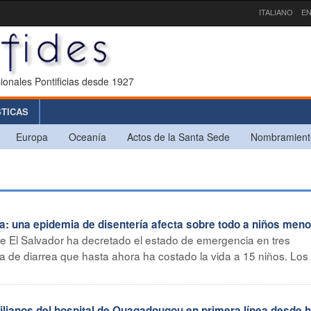
ITALIANO
EN
ionales Pontificias desde 1927
STICAS
Europa
Oceanía
Actos de la Santa Sede
Nombramient
: una epidemia de disentería afecta sobre todo a niños men
e El Salvador ha decretado el estado de emergencia en tres
 de diarrea que hasta ahora ha costado la vida a 15 niños. Los
ianos del hospital de Ouagadougou en primera línea desde 