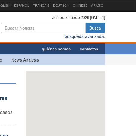
GLISH
ESPAÑOL
FRANÇAIS
DEUTSCH
CHINESE
ARABIC
viernes, 7 agosto 2026 [GMT +1]
Busca
búsqueda avanzada.
quiénes somos
contactos
o
News Analysis
ores
 casos
hace