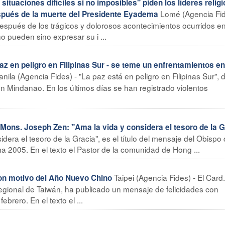
tuaciones difíciles si no imposibles" piden los líderes relig
Lomé (Agencia Fid
espués de la muerte del Presidente Eyadema
 después de los trágicos y dolorosos acontecimientos ocurridos e
o pueden sino expresar su i ...
az en peligro en Filipinas Sur - se teme un enfrentamientos en
nila (Agencia Fides) - "La paz está en peligro en Filipinas Sur", 
n Mindanao. En los últimos días se han registrado violentos
s. Joseph Zen: "Ama la vida y considera el tesoro de la G
dera el tesoro de la Gracia", es el título del mensaje del Obispo
2005. En el texto el Pastor de la comunidad de Hong ...
Taipei (Agencia Fides) - El Card
on motivo del Año Nuevo Chino
egional de Taiwán, ha publicado un mensaje de felicidades con
brero. En el texto el ...