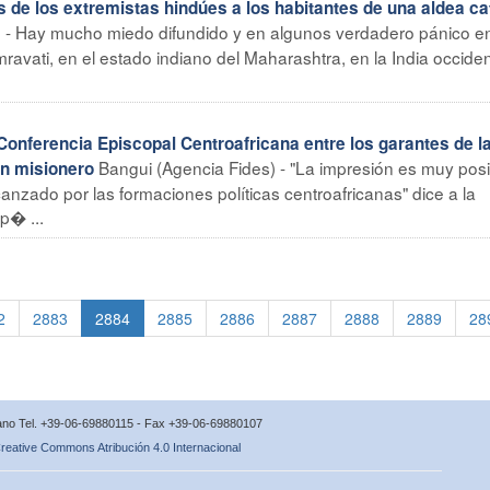
 de los extremistas hindúes a los habitantes de una aldea ca
) - Hay mucho miedo difundido y en algunos verdadero pánico en
 Amravati, en el estado indiano del Maharashtra, en la India occiden
nferencia Episcopal Centroafricana entre los garantes de l
Bangui (Agencia Fides) - "La impresión es muy posit
un misionero
anzado por las formaciones políticas centroafricanas" dice a la
p� ...
2
2883
2884
2885
2886
2887
2888
2889
28
icano Tel. +39-06-69880115 - Fax +39-06-69880107
reative Commons Atribución 4.0 Internacional