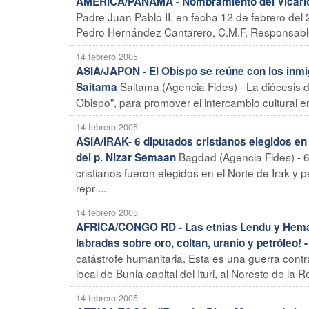
AMERICA/PANAMA - Nombramiento del Vicario
Padre Juan Pablo II, en fecha 12 de febrero del
Pedro Hernández Cantarero, C.M.F, Responsable 
14 febrero 2005
ASIA/JAPON - El Obispo se reúne con los inmig
Saitama (Agencia Fides) - La diócesis 
Saitama
Obispo", para promover el intercambio cultural e
14 febrero 2005
ASIA/IRAK- 6 diputados cristianos elegidos en 
Bagdad (Agencia Fides) - 6
del p. Nizar Semaan
cristianos fueron elegidos en el Norte de Irak y
repr ...
14 febrero 2005
AFRICA/CONGO RD - Las etnias Lendu y Hema en 
labradas sobre oro, coltan, uranio y petróleo!
catástrofe humanitaria. Esta es una guerra contra 
local de Bunia capital del Ituri, al Noreste de la 
14 febrero 2005