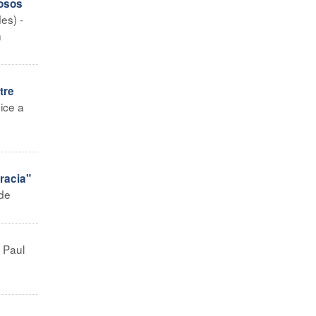
iosos
es) -
n
tre
dice a
racia"
 de
. Paul