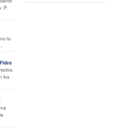
 Santo
. P.
ino to
..
 Fides
utados
n los
s
una
ia