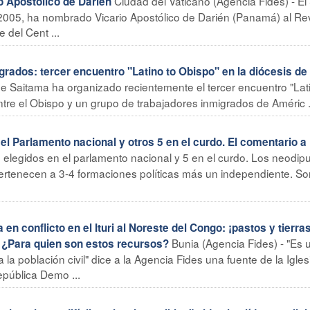
Ciudad del Vaticano (Agencia Fides) - El
 Apostólico de Darién
 2005, ha nombrado Vicario Apostólico de Darién (Panamá) al Rev
del Cent ...
rados: tercer encuentro "Latino to Obispo" en la diócesis de
de Saitama ha organizado recientemente el tercer encuentro "Lat
ntre el Obispo y un grupo de trabajadores inmigrados de Améric .
el Parlamento nacional y otros 5 en el curdo. El comentario a
 elegidos en el parlamento nacional y 5 en el curdo. Los neodip
 pertenecen a 3-4 formaciones políticas más un independiente. So
conflicto en el Ituri al Noreste del Congo: ¡pastos y tierra
Bunia (Agencia Fides) - "Es 
 - ¿Para quien son estos recursos?
la población civil" dice a la Agencia Fides una fuente de la Igles
República Demo ...