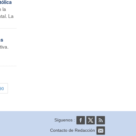
tólica
 la
tal. La
as
iva.
90
Síguenos :
Contacto de Redacción