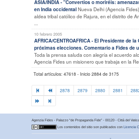
ASIA/INDIA - "Convertios o moriréis: amenazas
Nueva Delhi (Agencia Fides
en India occidental
aldea tribal católico de Rajura, en el distrito de
...
10 febrero 2005
AFRICA/CENTROAFRICA - El Presidente de la Co
próximas elecciones. Comentario a Fides de 
Toda la prensa saluda con alegría el acuerdo alc
Agencia Fides un misionero que trabaja en la Re
Total artículos: 47618 - Inicio 2884 de 3175
2878
2879
2880
2881
288
Agenzia Fides - Palazzo “de Propaganda Fide” - 00120 - Città del Vat
Los contenidos del sitio son publicados con
Licencia C