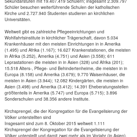
Sekundarstufen mit 19.407.419 Schülern; insgesamt 2.309.797
Schüler besuchen weiterführende Schulen der katholischen
Kirche und 2.727.940 Studenten studieren an kirchlichen
Universitäten.
Weltweit gibt es zahlreiche Pflegeeinrichtungen und
Wohlfahrtsinstitute in kirchlicher Trägerschaft, davon 5.034
Krankenhäuser mit den meisten Einrichtungen in in Amerika
(1.495) und Afrika (1.167); 16.627 Krankenstationen, die meisten
in Afrika (5.252), Amerika (4.751) und Asien (3.558); 611
Leprastationen die meisten in in Asien (328) und Afrika (201);
15.518 Alters-, Pflege- und Behindertenheime, die meisten in in
Europa (8.158) und Amerika (3.679); 9.770 Waisenhäuser, die
meisten in Asien (3.944); 12.082 Kindergärten, die meisten in
Asien (3.498) und Amerika (3.412); 14.391 Eheberatungsstellen
größtenteils in Amerika (5.747) und Europa (5.715); 3.896
Sonderschulen und 38.356 andere Institute.
Kirchsprengel, die der Kongregation für die Evangelisierung der
Völker unterstellten sind
Insgesamt sind zum 8. Oktober 2015 weltweit 1.111
Kirchsprengel der Kongregation für die Evangelisierung der
Völker unterstellt und damit zwei mehr als im Vorjahr (in Asien).