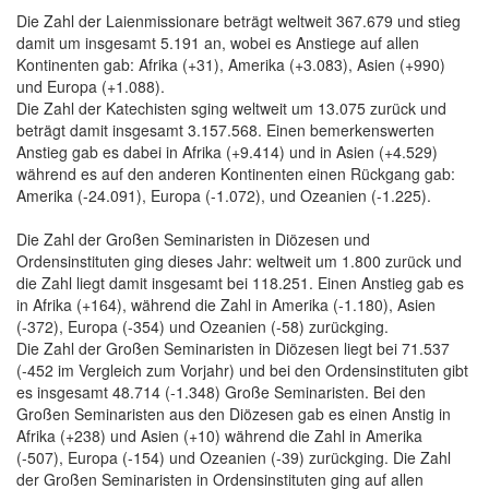
Die Zahl der Laienmissionare beträgt weltweit 367.679 und stieg
damit um insgesamt 5.191 an, wobei es Anstiege auf allen
Kontinenten gab: Afrika (+31), Amerika (+3.083), Asien (+990)
und Europa (+1.088).
Die Zahl der Katechisten sging weltweit um 13.075 zurück und
beträgt damit insgesamt 3.157.568. Einen bemerkenswerten
Anstieg gab es dabei in Afrika (+9.414) und in Asien (+4.529)
während es auf den anderen Kontinenten einen Rückgang gab:
Amerika (-24.091), Europa (-1.072), und Ozeanien (-1.225).
Die Zahl der Großen Seminaristen in Diözesen und
Ordensinstituten ging dieses Jahr: weltweit um 1.800 zurück und
die Zahl liegt damit insgesamt bei 118.251. Einen Anstieg gab es
in Afrika (+164), während die Zahl in Amerika (-1.180), Asien
(-372), Europa (-354) und Ozeanien (-58) zurückging.
Die Zahl der Großen Seminaristen in Diözesen liegt bei 71.537
(-452 im Vergleich zum Vorjahr) und bei den Ordensinstituten gibt
es insgesamt 48.714 (-1.348) Große Seminaristen. Bei den
Großen Seminaristen aus den Diözesen gab es einen Anstig in
Afrika (+238) und Asien (+10) während die Zahl in Amerika
(-507), Europa (-154) und Ozeanien (-39) zurückging. Die Zahl
der Großen Seminaristen in Ordensinstituten ging auf allen