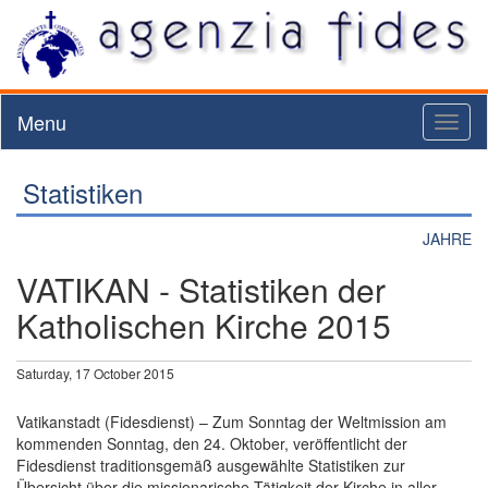
Menu
Toggl
naviga
Statistiken
JAHRE
VATIKAN - Statistiken der
Katholischen Kirche 2015
Saturday, 17 October 2015
Vatikanstadt (Fidesdienst) – Zum Sonntag der Weltmission am
kommenden Sonntag, den 24. Oktober, veröffentlicht der
Fidesdienst traditionsgemäß ausgewählte Statistiken zur
Übersicht über die missionarische Tätigkeit der Kirche in aller