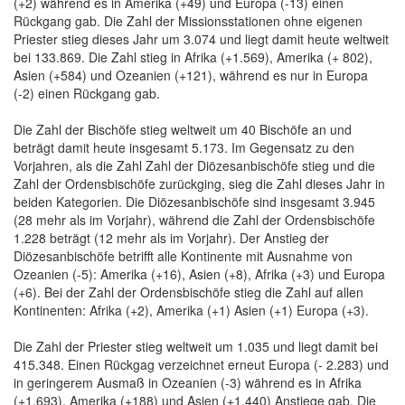
(+2) während es in Amerika (+49) und Europa (-13) einen
Rückgang gab. Die Zahl der Missionsstationen ohne eigenen
Priester stieg dieses Jahr um 3.074 und liegt damit heute weltweit
bei 133.869. Die Zahl stieg in Afrika (+1.569), Amerika (+ 802),
Asien (+584) und Ozeanien (+121), während es nur in Europa
(-2) einen Rückgang gab.
Die Zahl der Bischöfe stieg weltweit um 40 Bischöfe an und
beträgt damit heute insgesamt 5.173. Im Gegensatz zu den
Vorjahren, als die Zahl Zahl der Diözesanbischöfe stieg und die
Zahl der Ordensbischöfe zurückging, sieg die Zahl dieses Jahr in
beiden Kategorien. Die Diözesanbischöfe sind insgesamt 3.945
(28 mehr als im Vorjahr), während die Zahl der Ordensbischöfe
1.228 beträgt (12 mehr als im Vorjahr). Der Anstieg der
Diözesanbischöfe betrifft alle Kontinente mit Ausnahme von
Ozeanien (-5): Amerika (+16), Asien (+8), Afrika (+3) und Europa
(+6). Bei der Zahl der Ordensbischöfe stieg die Zahl auf allen
Kontinenten: Afrika (+2), Amerika (+1) Asien (+1) Europa (+3).
Die Zahl der Priester stieg weltweit um 1.035 und liegt damit bei
415.348. Einen Rückgag verzeichnet erneut Europa (- 2.283) und
in geringerem Ausmaß in Ozeanien (-3) während es in Afrika
(+1.693), Amerika (+188) und Asien (+1.440) Anstiege gab. Die