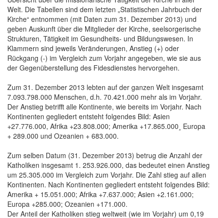
Welt. Die Tabellen sind dem letzten „Statistischen Jahrbuch der
Kirche“ entnommen (mit Daten zum 31. Dezember 2013) und
geben Auskunft über die Mitglieder der Kirche, seelsorgerische
Strukturen, Tätigkeit im Gesundheits- und Bildungswesen. In
Klammern sind jeweils Veränderungen, Anstieg (+) oder
Rückgang (-) im Vergleich zum Vorjahr angegeben, wie sie aus
der Gegenüberstellung des Fidesdienstes hervorgehen.
Zum 31. Dezember 2013 lebten auf der ganzen Welt insgesamt
7.093.798.000 Menschen, d.h. 70.421.000 mehr als im Vorjahr.
Der Anstieg betrifft alle Kontinente, wie bereits im Vorjahr. Nach
Kontinenten gegliedert entsteht folgendes Bild: Asien
+27.776.000, Afrika +23.808.000; Amerika +17.865.000¸ Europa
+ 289.000 und Ozeanien + 683.000.
Zum selben Datum (31. Dezember 2013) betrug die Anzahl der
Katholiken insgesamt 1. 253.926.000, das bedeutet einen Anstieg
um 25.305.000 im Vergleich zum Vorjahr. Die Zahl stieg auf allen
Kontinenten. Nach Kontinenten gegliedert entsteht folgendes Bild:
Amerika + 15.051.000; Afrika +7.637.000; Asien +2.161.000;
Europa +285.000; Ozeanien +171.000.
Der Anteil der Katholiken stieg weltweit (wie im Vorjahr) um 0,19