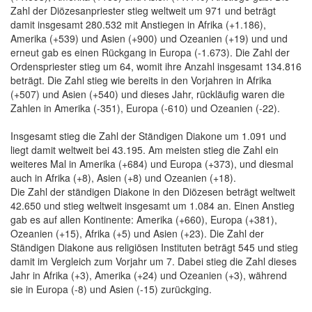
Zahl der Diözesanpriester stieg weltweit um 971 und beträgt
damit insgesamt 280.532 mit Anstiegen in Afrika (+1.186),
Amerika (+539) und Asien (+900) und Ozeanien (+19) und und
erneut gab es einen Rückgang in Europa (-1.673). Die Zahl der
Ordenspriester stieg um 64, womit ihre Anzahl insgesamt 134.816
beträgt. Die Zahl stieg wie bereits in den Vorjahren in Afrika
(+507) und Asien (+540) und dieses Jahr, rückläufig waren die
Zahlen in Amerika (-351), Europa (-610) und Ozeanien (-22).
Insgesamt stieg die Zahl der Ständigen Diakone um 1.091 und
liegt damit weltweit bei 43.195. Am meisten stieg die Zahl ein
weiteres Mal in Amerika (+684) und Europa (+373), und diesmal
auch in Afrika (+8), Asien (+8) und Ozeanien (+18).
Die Zahl der ständigen Diakone in den Diözesen beträgt weltweit
42.650 und stieg weltweit insgesamt um 1.084 an. Einen Anstieg
gab es auf allen Kontinente: Amerika (+660), Europa (+381),
Ozeanien (+15), Afrika (+5) und Asien (+23). Die Zahl der
Ständigen Diakone aus religiösen Instituten beträgt 545 und stieg
damit im Vergleich zum Vorjahr um 7. Dabei stieg die Zahl dieses
Jahr in Afrika (+3), Amerika (+24) und Ozeanien (+3), während
sie in Europa (-8) und Asien (-15) zurückging.