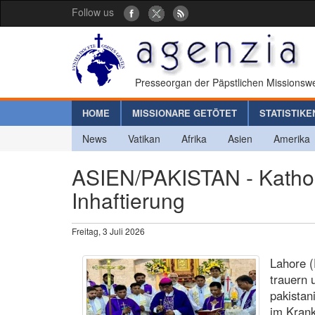
Follow us
Presseorgan der Päpstlichen Missionswe
HOME
MISSIONARE GETÖTET
STATISTIKE
News
Vatikan
Afrika
Asien
Amerika
ASIEN/PAKISTAN - Katholi
Inhaftierung
Freitag, 3 Juli 2026
Lahore (
trauern 
pakistan
im Kran