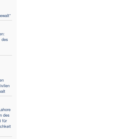
ewalt”
en:
l des
en
ivilen
alt
Lahore
en des
 für
chkeit