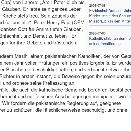
Cap) von Lahore: „Amir Peter blieb bis
2026-07-08
m Glauben. Er lebte sein ganzes Leben
Erzbischof Arshad: “Jahr
Kirche stets treu. Sein Zeugnis der
Kinder” stellt den Schutz
Missbrauch in den Mitte
und für uns alle“. Pater Henry Paul (OFM
 danken Gott für Amirs tiefen Glauben,
2026-07-03
Einfachheit und Demut zu leben“. Er
Katholik stirbt an den Fo
gen für ihre Gebete und tröstenden
seiner Inhaftierung
 Nadeem Masih, einem pakistanischen Katholiken, der von Geb
 einem Jahr voller Prüfungen ein positives Ergebnis. Er wurd
der Blasphemie beschuldigt hatten, und verbrachte etwa zehn
Richter in erster Instanz, die Beweise gegen ihn seien unzur
ei und ordnete seine Freilassung an.
Fälle, die auch die katholische Gemeinde berühren, bestätige
braucht und mit falschen Anschuldigungen manipuliert wird, 
 Wir fordern die pakistanische Regierung auf, geeignete
r zu schützen, die fälschlicherweise beschuldigt und ohne
“