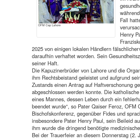
gesundhe
während 
Fall hat
OFM Cap Lahore
verursac
Henry Pa
Franzisk
2025 von einigen lokalen Händlern fälschliche
daraufhin verhaftet worden. Sein Gesundheitsz
seiner Haft.
Die Kapuzinerbrüder von Lahore und die Organis
ihm Rechtsbeistand geleistet und aufgrund sei
Zustands einen Antrag auf Haftverschonung gest
abgeschlossen werden konnte. Die katholische
eines Mannes, dessen Leben durch ein fehlerha
beendet wurde“, so Pater Qaiser Feroz, OFM C
Bischofskonferenz, gegenüber Fides und sprac
insbesondere Pater Henry Paul, sein Beileid au
ihm wurde die dringend benötigte medizinische
Bei der Trauerfeier an diesem Donnerstag (2. Ju