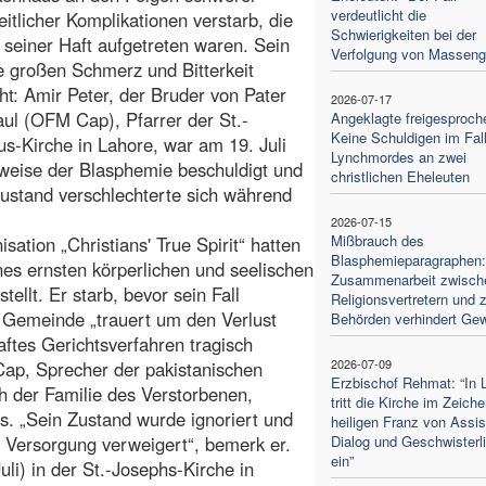
verdeutlicht die
itlicher Komplikationen verstarb, die
Schwierigkeiten bei der
seiner Haft aufgetreten waren. Sein
Verfolgung von Masseng
te großen Schmerz und Bitterkeit
ht: Amir Peter, der Bruder von Pater
2026-07-17
ul (OFM Cap), Pfarrer der St.-
Angeklagte freigesproch
Keine Schuldigen im Fal
us-Kirche in Lahore, war am 19. Juli
Lynchmordes an zwei
rweise der Blasphemie beschuldigt und
christlichen Eheleuten
ustand verschlechterte sich während
2026-07-15
Mißbrauch des
ation „Christians' True Spirit“ hatten
Blasphemieparagraphen:
nes ernsten körperlichen und seelischen
Zusammenarbeit zwisch
ellt. Er starb, bevor sein Fall
Religionsvertretern und z
 Gemeinde „trauert um den Verlust
Behörden verhindert Gew
ftes Gerichtsverfahren tragisch
2026-07-09
ap, Sprecher der pakistanischen
Erzbischof Rehmat: “In 
h der Familie des Verstorbenen,
tritt die Kirche im Zeich
s. „Sein Zustand wurde ignoriert und
heiligen Franz von Assisi
 Versorgung verweigert“, bemerk er.
Dialog und Geschwisterli
ein”
li) in der St.-Josephs-Kirche in