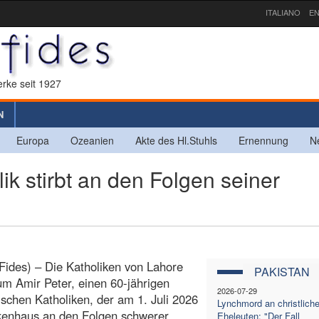
ITALIANO
EN
rke seit 1927
N
Europa
Ozeanien
Akte des Hl.Stuhls
Ernennung
N
k stirbt an den Folgen seiner
Fides) – Die Katholiken von Lahore
PAKISTAN
um Amir Peter, einen 60-jährigen
2026-07-29
ischen Katholiken, der am 1. Juli 2026
Lynchmord an christlich
kenhaus an den Folgen schwerer
Eheleuten: "Der Fall