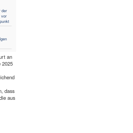
 der
 vor
lpunkt
lgen
urt an
e 2025
eichend
n, dass
die aus