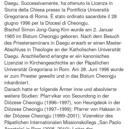
Daegu. Successivamente, ha ottenuto la Licenza in
Storia della Chiesa presso la Pontificia Università
Gregoriana di Roma. È stato ordinato sacerdote il 28
giugno 1996 per la Diocesi di Cheongju.
Bischof Simon Jong-Gang Kim wurde am 2. Januar
1965 im Bistum Cheongju geboren. Nach dem Besuch
des Priesterseminars in Daegu erwarb er einen Master-
Abschluss in Theologie an der Katholischen Universität
Daegu. Anschließend erlangte er ein kanonisches
Lizenziat in Kirchengeschichte an der Päpstlichen
Universität Gregoriana in Rom. Am 28. Juni 1996 wurde
er zum Priester geweiht und in das Bistum Cheongju
inkardiniert.
Danach hatte er folgende Ämter inne und absolvierte
weitere Studien: Pfarrvikar von Seoundong in der
Diözese Cheongju (1996–1997), von Heungdeok in der
Diözese Cheongju (1997–1999); Pfarrer von Haksan in
der Diözese Cheongju (1999–2001); Vizerektor des
Päpstlichen Internationalen Missionskollegs „San Paolo
Apostolo“ in Rom (2005–2010); Leiter der