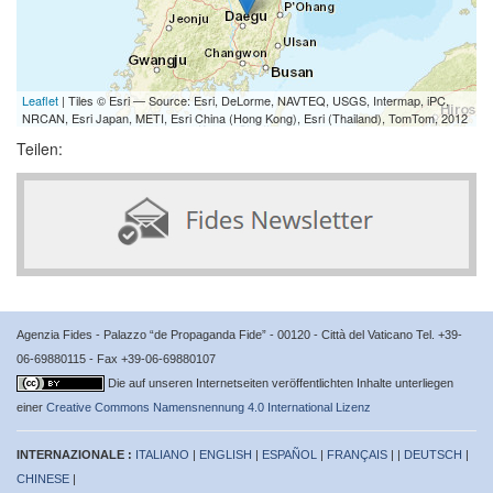
Leaflet
| Tiles © Esri — Source: Esri, DeLorme, NAVTEQ, USGS, Intermap, iPC,
NRCAN, Esri Japan, METI, Esri China (Hong Kong), Esri (Thailand), TomTom, 2012
Teilen:
Agenzia Fides - Palazzo “de Propaganda Fide” - 00120 - Città del Vaticano Tel. +39-
06-69880115 - Fax +39-06-69880107
Die auf unseren Internetseiten veröffentlichten Inhalte unterliegen
einer
Creative Commons Namensnennung 4.0 International Lizenz
INTERNAZIONALE :
ITALIANO
|
ENGLISH
|
ESPAÑOL
|
FRANÇAIS
| |
DEUTSCH
|
CHINESE
|