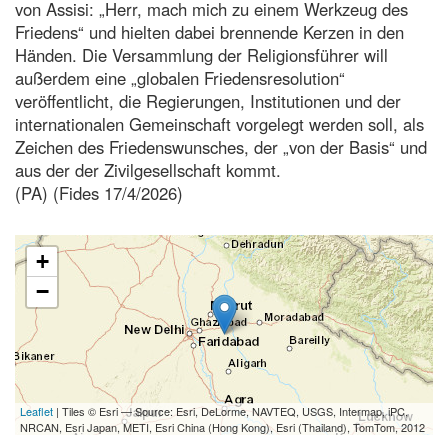
von Assisi: „Herr, mach mich zu einem Werkzeug des
Friedens“ und hielten dabei brennende Kerzen in den
Händen. Die Versammlung der Religionsführer will
außerdem eine „globalen Friedensresolution“
veröffentlicht, die Regierungen, Institutionen und der
internationalen Gemeinschaft vorgelegt werden soll, als
Zeichen des Friedenswunsches, der „von der Basis“ und
aus der der Zivilgesellschaft kommt.
(PA) (Fides 17/4/2026)
+
−
Leaflet
| Tiles © Esri — Source: Esri, DeLorme, NAVTEQ, USGS, Intermap, iPC,
NRCAN, Esri Japan, METI, Esri China (Hong Kong), Esri (Thailand), TomTom, 2012