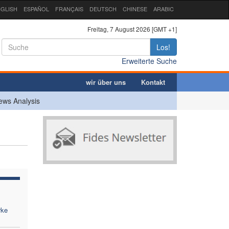
GLISH
ESPAÑOL
FRANÇAIS
DEUTSCH
CHINESE
ARABIC
Freitag, 7 August 2026 [GMT +1]
Los!
Erweiterte Suche
wir über uns
Kontakt
ews Analysis
rke