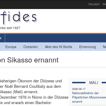
ITALIANO
EN
rke seit 1927
N
Europa
Ozeanien
Akte des Hl.Stuhls
Ernennung
N
on Sikasso ernannt
 bisherigen Ökonom der Diözese und
MALI
rrer Noël Bernard Coulibaly aus dem
2026-06-17
ikasso (Mali) ernannt.
Nationaldirektor der
Dezember 1976 in Niono in der Diözese
Päpstlichen Missionswe
ernannt
hie und erwarb einen Bachelor-