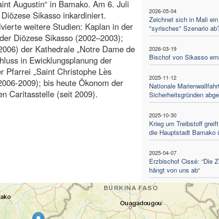
int Augustin“ in Bamako. Am 6. Juli
2026-05-04
Diözese Sikasso inkardiniert.
Zeichnet sich in Mali ein
vierte weitere Studien: Kaplan in der
"syrisches" Szenario ab
 der Diözese Sikasso (2002–2003);
–2006) der Kathedrale „Notre Dame de
2026-03-19
Bischof von Sikasso ern
hluss in Ewicklungsplanung der
er Pfarrei „Saint Christophe Lès
2025-11-12
(2006-2009); bis heute Ökonom der
Nationale Marienwallfahr
 Caritasstelle (seit 2009).
Sicherheitsgründen abge
2025-10-30
Krieg um Treibstoff greift
die Hauptstadt Bamako 
2025-04-07
Erzbischof Cissé: “Die Z
hängt von uns ab“