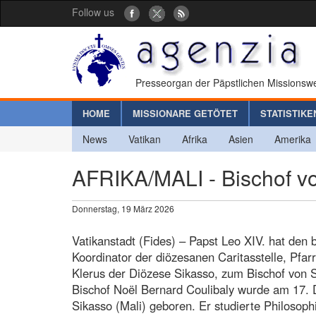
Follow us
Presseorgan der Päpstlichen Missionswe
HOME
MISSIONARE GETÖTET
STATISTIKE
News
Vatikan
Afrika
Asien
Amerika
AFRIKA/MALI - Bischof v
Donnerstag, 19 März 2026
Vatikanstadt (Fides) – Papst Leo XIV. hat den
Koordinator der diözesanen Caritasstelle, Pfa
Klerus der Diözese Sikasso, zum Bischof von S
Bischof Noël Bernard Coulibaly wurde am 17. 
Sikasso (Mali) geboren. Er studierte Philosop