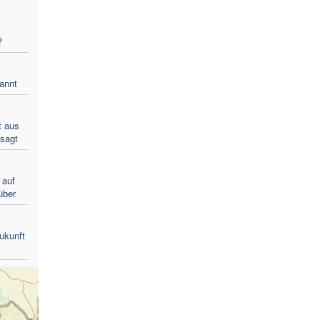
?
annt
t aus
sagt
 auf
über
ukunft