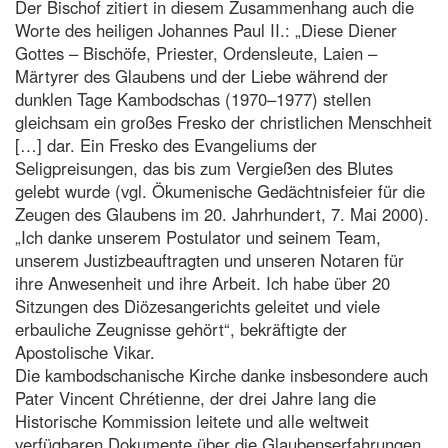
Der Bischof zitiert in diesem Zusammenhang auch die
Worte des heiligen Johannes Paul II.: „Diese Diener
Gottes – Bischöfe, Priester, Ordensleute, Laien –
Märtyrer des Glaubens und der Liebe während der
dunklen Tage Kambodschas (1970–1977) stellen
gleichsam ein großes Fresko der christlichen Menschheit
[…] dar. Ein Fresko des Evangeliums der
Seligpreisungen, das bis zum Vergießen des Blutes
gelebt wurde (vgl. Ökumenische Gedächtnisfeier für die
Zeugen des Glaubens im 20. Jahrhundert, 7. Mai 2000).
„Ich danke unserem Postulator und seinem Team,
unserem Justizbeauftragten und unseren Notaren für
ihre Anwesenheit und ihre Arbeit. Ich habe über 20
Sitzungen des Diözesangerichts geleitet und viele
erbauliche Zeugnisse gehört“, bekräftigte der
Apostolische Vikar.
Die kambodschanische Kirche danke insbesondere auch
Pater Vincent Chrétienne, der drei Jahre lang die
Historische Kommission leitete und alle weltweit
verfügbaren Dokumente über die Glaubenserfahrungen