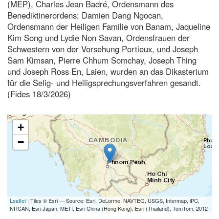
(MEP), Charles Jean Badré, Ordensmann des
Benediktinerordens; Damien Dang Ngocan,
Ordensmann der Heiligen Familie von Banam, Jaqueline
Kim Song und Lydie Non Savan, Ordensfrauen der
Schwestern von der Vorsehung Portieux, und Joseph
Sam Kimsan, Pierre Chhum Somchay, Joseph Thing
und Joseph Ross En, Laien, wurden an das Dikasterium
für die Selig- und Heiligsprechungsverfahren gesandt.
(Fides 18/3/2026)
+
−
Leaflet
| Tiles © Esri — Source: Esri, DeLorme, NAVTEQ, USGS, Intermap, iPC,
NRCAN, Esri Japan, METI, Esri China (Hong Kong), Esri (Thailand), TomTom, 2012