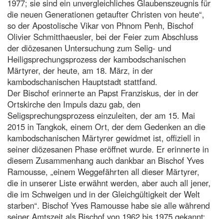
1977; sie sind ein unvergleichliches Glaubenszeugnis für
die neuen Generationen getaufter Christen von heute“,
so der Apostolische Vikar von Phnom Penh, Bischof
Olivier Schmitthaeusler, bei der Feier zum Abschluss
der diözesanen Untersuchung zum Selig- und
Heiligsprechungsprozess der kambodschanischen
Märtyrer, der heute, am 18. März, in der
kambodschanischen Hauptstadt stattfand.
Der Bischof erinnerte an Papst Franziskus, der in der
Ortskirche den Impuls dazu gab, den
Seligsprechungsprozess einzuleiten, der am 15. Mai
2015 in Tangkok, einem Ort, der dem Gedenken an die
kambodschanischen Märtyrer gewidmet ist, offiziell in
seiner diözesanen Phase eröffnet wurde. Er erinnerte in
diesem Zusammenhang auch dankbar an Bischof Yves
Ramousse, „einem Weggefährten all dieser Märtyrer,
die in unserer Liste erwähnt werden, aber auch all jener,
die im Schweigen und in der Gleichgültigkeit der Welt
starben“. Bischof Yves Ramousse habe sie alle während
seiner Amtszeit als Bischof von 1962 bis 1975 gekannt: