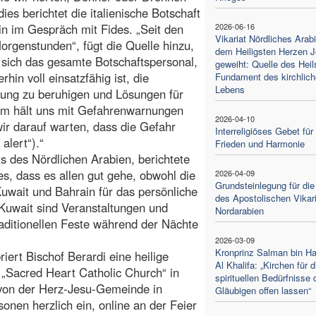
dies berichtet die italienische Botschaft
in im Gespräch mit Fides. „Seit den
2026-06-16
Vikariat Nördliches Arab
orgenstunden“, fügt die Quelle hinzu,
dem Heiligsten Herzen 
sich das gesamte Botschaftspersonal,
geweiht: Quelle des Heil
rhin voll einsatzfähig ist, die
Fundament des kirchlic
Lebens
ung zu beruhigen und Lösungen für
ium hält uns mit Gefahrenwarnungen
2026-04-10
ir darauf warten, dass die Gefahr
Interreligiöses Gebet für
alert“).“
Frieden und Harmonie
s des Nördlichen Arabien, berichtete
s, dass es allen gut gehe, obwohl die
2026-04-09
Grundsteinlegung für die
Kuwait und Bahrain für das persönliche
des Apostolischen Vikar
n Kuwait sind Veranstaltungen und
Nordarabien
aditionellen Feste während der Nächte
2026-03-09
Kronprinz Salman bin H
ert Bischof Berardi eine heilige
Al Khalifa: „Kirchen für d
 „Sacred Heart Catholic Church“ in
spirituellen Bedürfnisse 
von der Herz-Jesu-Gemeinde in
Gläubigen offen lassen“
nen herzlich ein, online an der Feier