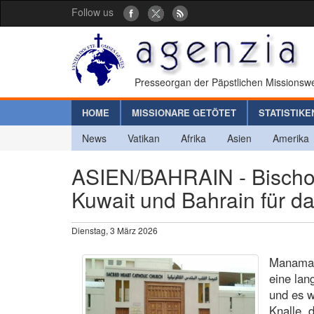
Follow us
Presseorgan der Päpstlichen Missionswe
HOME
MISSIONARE GETÖTET
STATISTIKE
News
Vatikan
Afrika
Asien
Amerika
ASIEN/BAHRAIN - Bischof 
Kuwait und Bahrain für d
Dienstag, 3 März 2026
Manama (
eine lan
und es w
Knalle, 