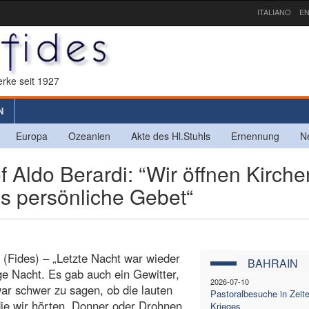
ITALIANO
EN
rke seit 1927
N
Europa
Ozeanien
Akte des Hl.Stuhls
Ernennung
N
Aldo Berardi: “Wir öffnen Kirche
as persönliche Gebet“
Fides) – „Letzte Nacht war wieder
BAHRAIN
ge Nacht. Es gab auch ein Gewitter,
2026-07-10
ar schwer zu sagen, ob die lauten
Pastoralbesuche in Zeit
die wir hörten, Donner oder Drohnen
Krieges