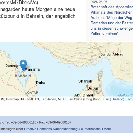
live/msM7Bb1ciVc).
2026-03-06
Botschaft des Apostolis
ionsgarden heute Morgen eine neue
Vikariats des Nördlichen
tützpunkt in Bahrain, der angeblich
Arabien: “Möge der Weg
Ramadan und der Fasten
uns in diesen schwierige
Zeiten vereinen”
S, Intermap, iPC, NRCAN, Esri Japan, METI, Esri China (Hong Kong), Esri (Thailand), To
icano Tel. +39-06-69880115 - Fax +39-06-69880107
 unterliegen einer
Creative Commons Namensnennung 4.0 International Lizenz