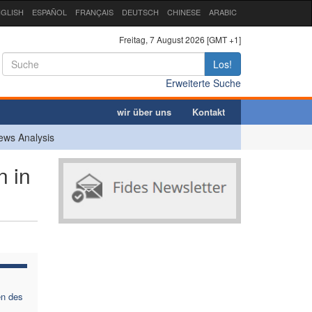
GLISH
ESPAÑOL
FRANÇAIS
DEUTSCH
CHINESE
ARABIC
Freitag, 7 August 2026 [GMT +1]
Los!
Erweiterte Suche
wir über uns
Kontakt
ews Analysis
n in
en des