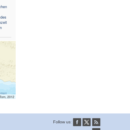
chen
 des
zeit
n
mTom, 2012
Follow us: