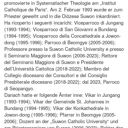
promovierte in Systematischer Theologie am „Institut
Catholique de Paris“. Am 2. Februar 1993 wurde er zum
Priester geweiht und in die Diözese Suwon inkardiniert.
Ha ricoperto i seguenti incarichi: Viceparroco di Jungang
(1993-1994); Viceparroco di San Giovanni a Bundang
(1994-1995); Viceparroco della Concattedrale a Jowon-
dong (1995-1996); Parroco di Beomgye (2005-2006);
Professore presso la Suwon Catholic University e presso
il Seminario Maggiore di Suwon (2006-2023); Rettore
del Seminario Maggiore di Suwon e Presidente
dell’Università Cattolica (2018-2022); Membro del
Collegio diocesano dei Consultori e del Consiglio
Presbiterale diocesano (2018-2022); dal 2023, Parroco
di Seopangyo.
Danach hatte er folgende Ämter inne: Vikar in Jungang
(1993-1994); Vikar der Gemeinde St. Johannes in
Bundang (1994-1995); Vikar der Konkathedrale in
Jowon-dong (1995-1996); Pfarrer in Beomgye (2005-
2006); Dozent an der „Suwon Catholic University“ und
am Priesterseminar von Suwon (2006-2023); Rektor des