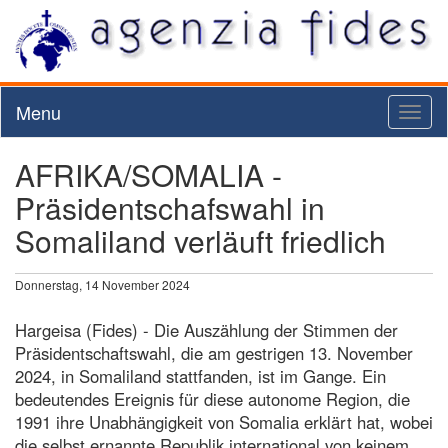
Menu
Toggl
naviga
AFRIKA/SOMALIA -
Präsidentschafswahl in
Somaliland verläuft friedlich
Donnerstag, 14 November 2024
Hargeisa (Fides) - Die Auszählung der Stimmen der
Präsidentschaftswahl, die am gestrigen 13. November
2024, in Somaliland stattfanden, ist im Gange. Ein
bedeutendes Ereignis für diese autonome Region, die
1991 ihre Unabhängigkeit von Somalia erklärt hat, wobei
die selbst ernannte Republik international von keinem