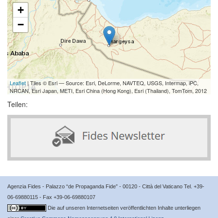
+
−
Leaflet
| Tiles © Esri — Source: Esri, DeLorme, NAVTEQ, USGS, Intermap, iPC,
NRCAN, Esri Japan, METI, Esri China (Hong Kong), Esri (Thailand), TomTom, 2012
Teilen:
Agenzia Fides - Palazzo “de Propaganda Fide” - 00120 - Città del Vaticano Tel. +39-
06-69880115 - Fax +39-06-69880107
Die auf unseren Internetseiten veröffentlichten Inhalte unterliegen