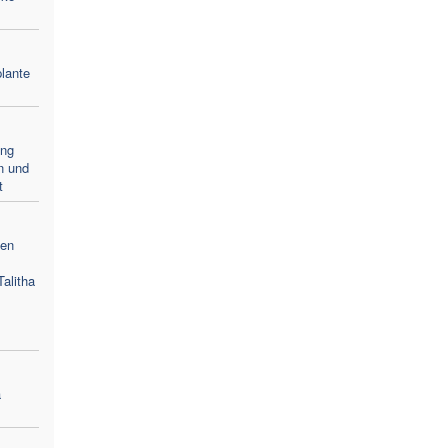
lante
ang
n und
t
gen
alitha
a