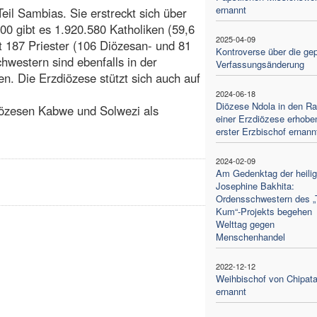
ernannt
eil Sambias. Sie erstreckt sich über
00 gibt es 1.920.580 Katholiken (59,6
2025-04-09
ibt 187 Priester (106 Diözesan- und 81
Kontroverse über die gep
western sind ebenfalls in der
Verfassungsänderung
en. Die Erzdiözese stützt sich auch auf
2024-06-18
Diözese Ndola in den R
iözesen Kabwe und Solwezi als
einer Erzdiözese erhobe
erster Erzbischof ernann
2024-02-09
Am Gedenktag der heili
Josephine Bakhita:
Ordensschwestern des „T
Kum“-Projekts begehen
Welttag gegen
Menschenhandel
2022-12-12
Weihbischof von Chipat
ernannt