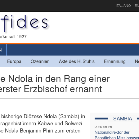
ITALIANO
EN
rke seit 1927
N
Europa
Ozeanien
Akte des Hl.Stuhls
Ernennung
N
 Ndola in den Rang einer
rster Erzbischof ernannt
e bisherige Diözese Ndola (Sambia) in
SAMBIA
ffraganbistümern Kabwe und Solwezi
2026-05-25
se Ndala Benjamin Phiri zum ersten
Nationaldirektor der
Päpstlichen Missionswe