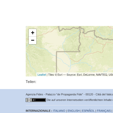
+
−
Leaflet
| Tiles © Esri — Source: Esri, DeLorme, NAVTEQ, USG
Teilen:
Agenzia Fides - Palazzo “de Propaganda Fide” - 00120 - Città del Vat
Die auf unseren Internetseiten veröffentlichten Inhalte
INTERNAZIONALE :
ITALIANO
|
ENGLISH
|
ESPAÑOL
|
FRANÇAIS
|