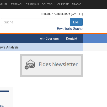
GLISH
ESPAÑOL
FRANÇAIS
DEUTSCH
CHINESE
ARABIC
Freitag, 7 August 2026 [GMT +1]
Los!
Erweiterte Suche
wir über uns
Kontakt
ews Analysis
rke