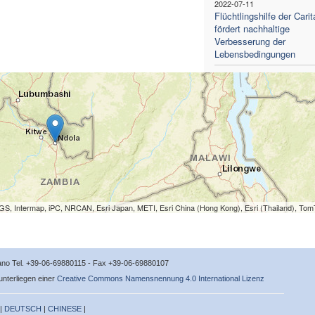
2022-07-11
Flüchtlingshilfe der Carit
fördert nachhaltige
Verbesserung der
Lebensbedingungen
S, Intermap, iPC, NRCAN, Esri Japan, METI, Esri China (Hong Kong), Esri (Thailand), To
icano Tel. +39-06-69880115 - Fax +39-06-69880107
 unterliegen einer
Creative Commons Namensnennung 4.0 International Lizenz
 |
DEUTSCH
|
CHINESE
|