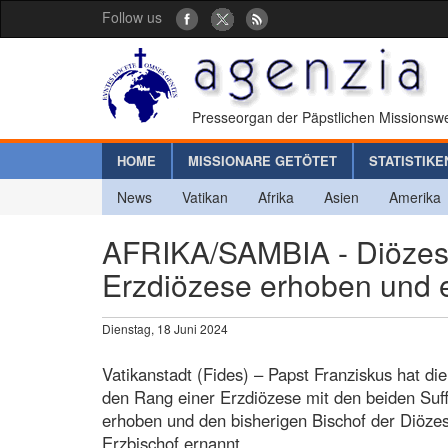
Follow us
Presseorgan der Päpstlichen Missionswe
HOME
MISSIONARE GETÖTET
STATISTIKE
News
Vatikan
Afrika
Asien
Amerika
AFRIKA/SAMBIA - Diözese
Erzdiözese erhoben und e
Dienstag, 18 Juni 2024
Vatikanstadt (Fides) – Papst Franziskus hat di
den Rang einer Erzdiözese mit den beiden Su
erhoben und den bisherigen Bischof der Diöze
Erzbischof ernannt.