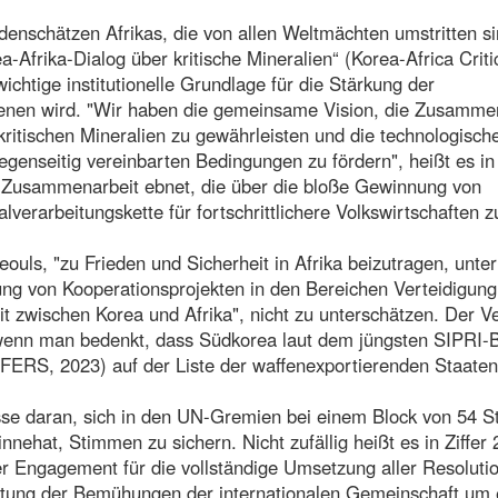
nschätzen Afrikas, die von allen Weltmächten umstritten si
-Afrika-Dialog über kritische Mineralien“ (Korea-Africa Criti
ichtige institutionelle Grundlage für die Stärkung der
enen wird. "Wir haben die gemeinsame Vision, die Zusamme
kritischen Mineralien zu gewährleisten und die technologisch
egenseitig vereinbarten Bedingungen zu fördern", heißt es in
 Zusammenarbeit ebnet, die über die bloße Gewinnung von
lverarbeitungskette für fortschrittlichere Volkswirtschaften z
Seouls, "zu Frieden und Sicherheit in Afrika beizutragen, unter
g von Kooperationsprojekten in den Bereichen Verteidigung
eit zwischen Korea und Afrika", nicht zu unterschätzen. Der V
t, wenn man bedenkt, dass Südkorea laut dem jüngsten SIPRI-B
 2023) auf der Liste der waffenexportierenden Staaten
esse daran, sich in den UN-Gremien bei einem Block von 54 S
nnehat, Stimmen zu sichern. Nicht zufällig heißt es in Ziffer 
r Engagement für die vollständige Umsetzung aller Resoluti
utung der Bemühungen der internationalen Gemeinschaft um 