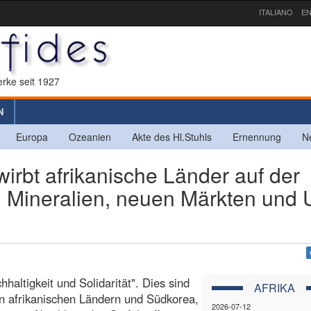
ITALIANO
EN
rke seit 1927
N
Europa
Ozeanien
Akte des Hl.Stuhls
Ernennung
N
rbt afrikanische Länder auf der
 Mineralien, neuen Märkten und 
ltigkeit und Solidarität". Dies sind
AFRIKA
n afrikanischen Ländern und Südkorea,
2026-07-12