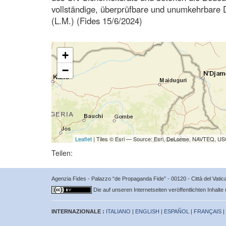
vollständige, überprüfbare und unumkehrbare D
(L.M.) (Fides 15/6/2024)
+
−
Leaflet
| Tiles © Esri — Source: Esri, DeLorme, NAVTEQ, USG
Teilen:
Agenzia Fides - Palazzo “de Propaganda Fide” - 00120 - Città del Vat
Die auf unseren Internetseiten veröffentlichten Inhalte
INTERNAZIONALE :
ITALIANO
|
ENGLISH
|
ESPAÑOL
|
FRANÇAIS
|