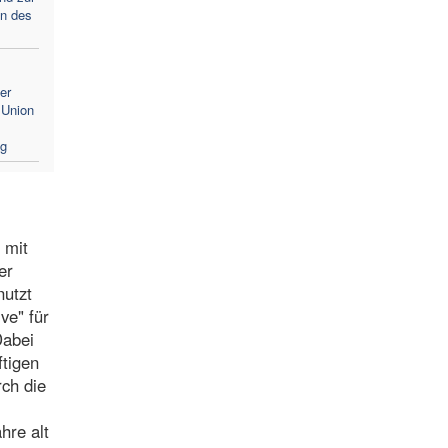
n des
er
 Union
ng
 mit
er
nutzt
ve" für
Dabei
ftigen
rch die
hre alt