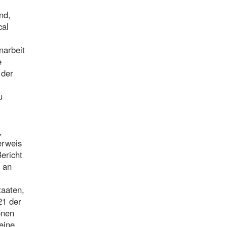
nd,
cal
narbeit
e
 der
u
,
erweis
ericht
 an
taaten,
21 der
onen
eine