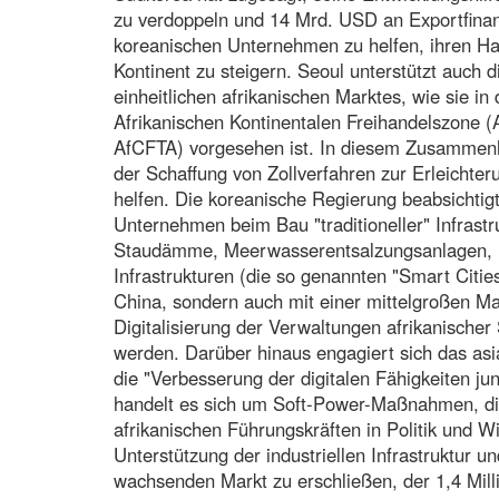
zu verdoppeln und 14 Mrd. USD an Exportfinan
koreanischen Unternehmen zu helfen, ihren Han
Kontinent zu steigern. Seoul unterstützt auch di
einheitlichen afrikanischen Marktes, wie sie i
Afrikanischen Kontinentalen Freihandelszone (
AfCFTA) vorgesehen ist. In diesem Zusammenha
der Schaffung von Zollverfahren zur Erleichter
helfen. Die koreanische Regierung beabsichtig
Unternehmen beim Bau "traditioneller" Infrast
Staudämme, Meerwasserentsalzungsanlagen, Ele
Infrastrukturen (die so genannten "Smart Citie
China, sondern auch mit einer mittelgroßen Ma
Digitalisierung der Verwaltungen afrikanische
werden. Darüber hinaus engagiert sich das asi
die "Verbesserung der digitalen Fähigkeiten j
handelt es sich um Soft-Power-Maßnahmen, die d
afrikanischen Führungskräften in Politik und W
Unterstützung der industriellen Infrastruktur u
wachsenden Markt zu erschließen, der 1,4 Mill