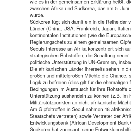
wie es in der gemeinsamen Erklärung heißt, di
zwischen Afrika und Südkorea, das am 5. Juni i
wurde.
Südkorea fügt sich damit ein in die Reihe der 
Länder (China, USA, Frankreich, Japan, Italien,
kontinentalen Institutionen (wie die Europäisch
Regierungschefs zu einem gemeinsamen Gipfel
Seouls Interesse an Afrika konzentriert sich 
strategischen Rohstoffen, die Schaffung neuer 
politische Unterstützung in UN-Gremien, insbe
Die afrikanischen Länder ihrerseits sehen in d
großen und mittelgroßen Mächte die Chance, si
Logik zu befreien (dies gilt für die ehemaligen
Bedingungen im Austausch für ihre Rohstoffe od
Unterstützung aushandeln zu können (z.B. im H
Militärstützpunkten an nicht-afrikanische Mächt
Am Gipfeltreffen in Seoul nahmen 48 afrikanis
Staatschefs vertreten) sowie Vertreter der Afr
Entwicklungsbank (African Development Bank G
Südkorea hat zugesagt, seine Entwicklungshilf