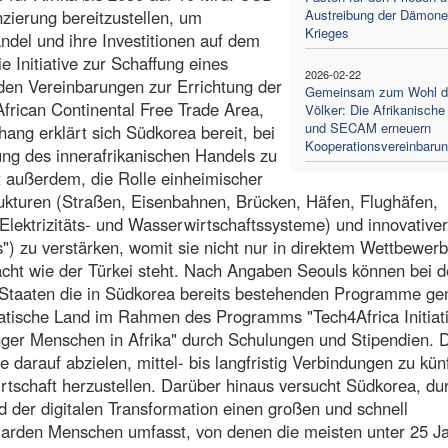
zierung bereitzustellen, um
Austreibung der Dämone
Krieges
del und ihre Investitionen auf dem
e Initiative zur Schaffung eines
2026-02-22
n den Vereinbarungen zur Errichtung der
Gemeinsam zum Wohl d
African Continental Free Trade Area,
Völker: Die Afrikanische
und SECAM erneuern
ng erklärt sich Südkorea bereit, bei
Kooperationsvereinbaru
ung des innerafrikanischen Handels zu
t außerdem, die Rolle einheimischer
rukturen (Straßen, Eisenbahnen, Brücken, Häfen, Flughäfen,
ktrizitäts- und Wasserwirtschaftssysteme) und innovativer
s") zu verstärken, womit sie nicht nur in direktem Wettbewerb
cht wie der Türkei steht. Nach Angaben Seouls können bei d
r Staaten die in Südkorea bereits bestehenden Programme ge
atische Land im Rahmen des Programms "Tech4Africa Initiati
unger Menschen in Afrika" durch Schulungen und Stipendien. 
arauf abzielen, mittel- bis langfristig Verbindungen zu kün
irtschaft herzustellen. Darüber hinaus versucht Südkorea, du
nd der digitalen Transformation einen großen und schnell
iarden Menschen umfasst, von denen die meisten unter 25 Ja