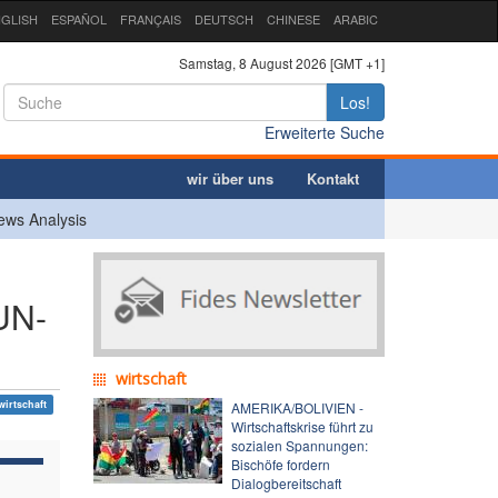
GLISH
ESPAÑOL
FRANÇAIS
DEUTSCH
CHINESE
ARABIC
Samstag, 8 August 2026 [GMT +1]
Los!
Erweiterte Suche
wir über uns
Kontakt
ews Analysis
UN-
wirtschaft
wirtschaft
AMERIKA/BOLIVIEN -
Wirtschaftskrise führt zu
sozialen Spannungen:
Bischöfe fordern
Dialogbereitschaft