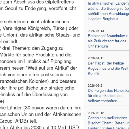
e zum Abschluss des Gipfeltreffens
In afrikanischen Ländern
n Seoul zu Ende ging, veröffentlicht
wächst die Besorgnis üb
schädlichen Auswirkung
illegalen Bergbaus
verschiedenen nicht-afrikanischen
 Vereinigtes Königreich, Türkei) oder
2026-04-13
e Union), das afrikanische Staats- und
Erzbischof Nwachukwu: 
 einlädt.
als Zufluchtsort für das
Christentum
auf drei Themen: den Zugang zu
Märkte für seine Produkte und die
2026-04-11
sondere im Hinblick auf Pjöngjang.
Der Papst, der heilige
iesem neuen "Wettlauf um Afrika" der
Augustinus und die Welt
Konflikt
ch von einer alten postkolonialen
 französischen Kolonien) und bessere
2026-03-21
er ihre politische und strategische
Die Folgen des Nahostko
inblick auf die Überlassung von
für die afrikanischen
e).
Volkswirtschaften
che Länder (30 davon waren durch ihre
2026-03-12
ikanischen Union und der Afrikanischen
Griechisch-melkitischer
roup, AfDB) teil.
Bischof Chami: Beten u
e für Afrika bis 2030 auf 10 Mrd. USD
Fasten für den Frieden u