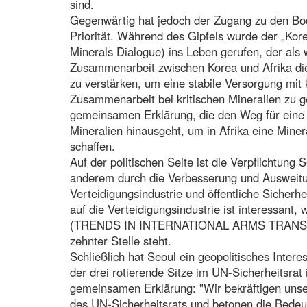
sind.
Gegenwärtig hat jedoch der Zugang zu den Bode
Priorität. Während des Gipfels wurde der „Korea
Minerals Dialogue) ins Leben gerufen, der als w
Zusammenarbeit zwischen Korea und Afrika di
zu verstärken, um eine stabile Versorgung mit 
Zusammenarbeit bei kritischen Mineralien zu g
gemeinsamen Erklärung, die den Weg für eine
Mineralien hinausgeht, um in Afrika eine Minera
schaffen.
Auf der politischen Seite ist die Verpflichtung 
anderem durch die Verbesserung und Ausweitun
Verteidigungsindustrie und öffentliche Sicherh
auf die Verteidigungsindustrie ist interessan
(TRENDS IN INTERNATIONAL ARMS TRANSFERS,
zehnter Stelle steht.
Schließlich hat Seoul ein geopolitisches Inter
der drei rotierende Sitze im UN-Sicherheitsrat i
gemeinsamen Erklärung: "Wir bekräftigen unse
des UN-Sicherheitsrats und betonen die Bede