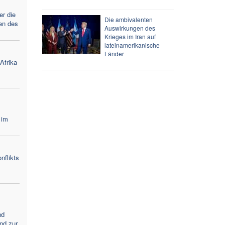
er die
Die ambivalenten
en des
Auswirkungen des
Krieges im Iran auf
lateinamerikanische
Länder
Afrika
 im
nflikts
nd
nd zur