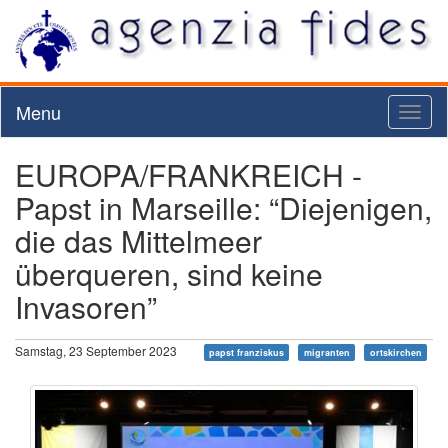
Menu
Toggl
naviga
EUROPA/FRANKREICH -
Papst in Marseille: “Diejenigen,
die das Mittelmeer
überqueren, sind keine
Invasoren”
Samstag, 23 September 2023
papst franziskus
migranten
ortskirchen