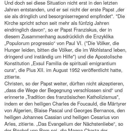
Und doch sei diese Situation nicht erst in den letzten
Jahren entstanden, und er sei nicht der erste Papst „der
sie als dringlich und besorgniserregend empfindet". "Die
Kirche spricht schon seit mehr als fünfzig Jahren
eindringlich davon“, so er Papst Franziskus, der in
diesem Zusammenhang ausdrücklich die Enzyklika
„Populorum progressio“ von Paul VI. ("Die Völker, die
Hunger leiden, bitten die Völker, die im Wohlstand leben,
dringend und inständig um Hilfe") und die Apostolische
Konstitution „Exsul Familia de spirituali emigrantium
cura“, die Pius XII. im August 1952 veröffentlicht hatte,
zitierte.
Christen, so der Papst weiter, dürften nicht akzeptieren,
„dass die Wege der Begegnung verschlossen sind“ und
erinnerte „Tradition des französischen Katholizismus",
indem er den heiligen Charles de Foucauld, die Märtyrer
von Algerien, Blaise Pascal und Georges Bernanos, den
heiligen Johannes Cassian und heiligen Cesarius von
Arles, zitierte. „Das Evangelium der Nächstenliebe“, so
der Bischof von Rom sei „die Magna Charta der