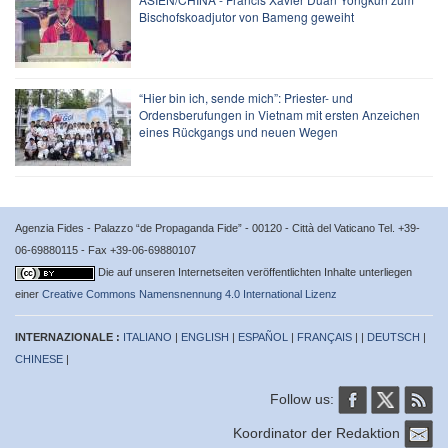
Bischofskoadjutor von Bameng geweiht
“Hier bin ich, sende mich”: Priester- und
Ordensberufungen in Vietnam mit ersten Anzeichen
eines Rückgangs und neuen Wegen
Agenzia Fides - Palazzo “de Propaganda Fide” - 00120 - Città del Vaticano Tel. +39-
06-69880115 - Fax +39-06-69880107
Die auf unseren Internetseiten veröffentlichten Inhalte unterliegen
einer
Creative Commons Namensnennung 4.0 International Lizenz
INTERNAZIONALE :
ITALIANO
|
ENGLISH
|
ESPAÑOL
|
FRANÇAIS
| |
DEUTSCH
|
CHINESE
|
Follow us:
Koordinator der Redaktion