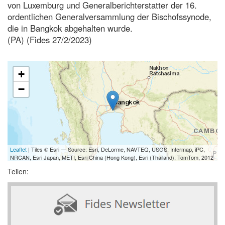
von Luxemburg und Generalberichterstatter der 16.
ordentlichen Generalversammlung der Bischofssynode,
die in Bangkok abgehalten wurde.
(PA) (Fides 27/2/2023)
+
−
Leaflet
| Tiles © Esri — Source: Esri, DeLorme, NAVTEQ, USGS, Intermap, iPC,
NRCAN, Esri Japan, METI, Esri China (Hong Kong), Esri (Thailand), TomTom, 2012
Teilen: