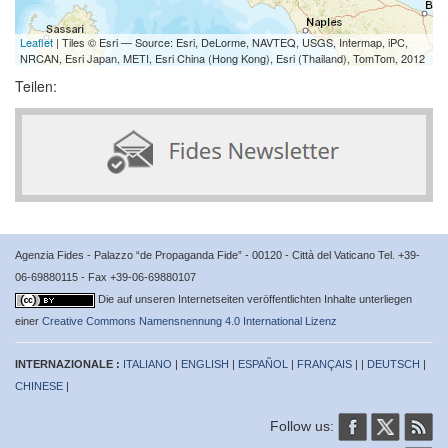
Leaflet
| Tiles © Esri — Source: Esri, DeLorme, NAVTEQ, USGS, Intermap, iPC,
NRCAN, Esri Japan, METI, Esri China (Hong Kong), Esri (Thailand), TomTom, 2012
Teilen:
Agenzia Fides - Palazzo “de Propaganda Fide” - 00120 - Città del Vaticano Tel. +39-
06-69880115 - Fax +39-06-69880107
Die auf unseren Internetseiten veröffentlichten Inhalte unterliegen
einer
Creative Commons Namensnennung 4.0 International Lizenz
INTERNAZIONALE :
ITALIANO
|
ENGLISH
|
ESPAÑOL
|
FRANÇAIS
| |
DEUTSCH
|
CHINESE
|
Follow us: