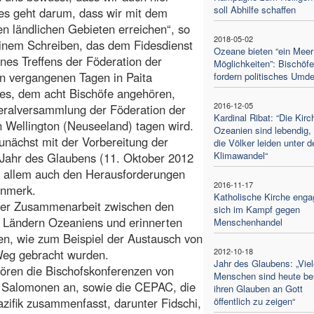
soll Abhilfe schaffen
es geht darum, dass wir mit dem
n ländlichen Gebieten erreichen“, so
2018-05-02
einem Schreiben, das dem Fidesdienst
Ozeane bieten “ein Meer
nes Treffens der Föderation der
Möglichkeiten”: Bischöfe
en vergangenen Tagen in Paita
fordern politisches Umd
tes, dem acht Bischöfe angehören,
2016-12-05
eralversammlung der Föderation der
Kardinal Ribat: “Die Kirc
 Wellington (Neuseeland) tagen wird.
Ozeanien sind lebendig,
zunächst mit der Vorbereitung der
die Völker leiden unter 
Klimawandel“
 Jahr des Glaubens (11. Oktober 2012
 allem auch den Herausforderungen
2016-11-17
enmerk.
Katholische Kirche engag
 der Zusammenarbeit zwischen den
sich im Kampf gegen
n Ländern Ozeaniens und erinnerten
Menschenhandel
ven, wie zum Beispiel der Austausch von
2012-10-18
Weg gebracht wurden.
Jahr des Glaubens: „Viel
ören die Bischofskonferenzen von
Menschen sind heute ber
 Salomonen an, sowie die CEPAC, die
ihren Glauben an Gott
azifik zusammenfasst, darunter Fidschi,
öffentlich zu zeigen“