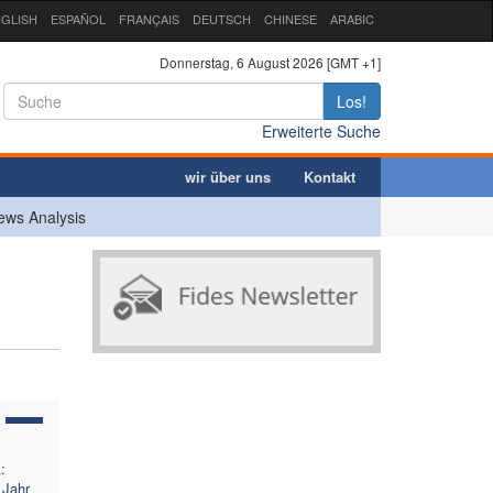
GLISH
ESPAÑOL
FRANÇAIS
DEUTSCH
CHINESE
ARABIC
Donnerstag, 6 August 2026 [GMT +1]
Los!
Erweiterte Suche
wir über uns
Kontakt
ews Analysis
:
 Jahr