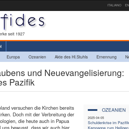
ITALIANO
EN
rke seit 1927
N
Europa
Ozeanien
Akte des Hl.Stuhls
Ernennung
N
ubens und Neuevangelisierung:
s Pazifik
eland versuchen die Kirchen bereits
OZEANIEN
rken. Doch mit der Verbreitung der
2025-04-05
logien, die heute auch in Papua
Schuldenkrise im Pazifik
 uns bewusst, dass wir auch hier
Kampagne zum Heiligen