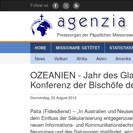
Follow us
Presseorgan der Päpstlichen Missionswe
HOME
MISSIONARE GETÖTET
STATISTIKE
News
Vatikan
Afrika
Asien
Amerika
OZEANIEN - Jahr des Gla
Konferenz der Bischöfe de
Donnerstag, 23 August 2012
Paita (Fidesdienst) – „In Australien und Neuse
dem Einfluss der Säkularisierung entgegenzuwi
neuen Informations- und Kommunikationstechno
Neuguinea und des Salomonen stattfindet, wird