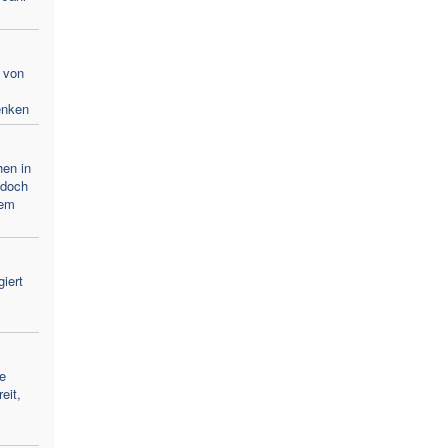
 von
enken
hen in
 doch
dem
iert
e
eit,