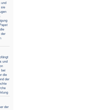
n und
 sie
Augen
n
igung
Papst
die
 der
n
pfängt
s und
von
 bei
r die
und der
echte
rche
cklung
er der