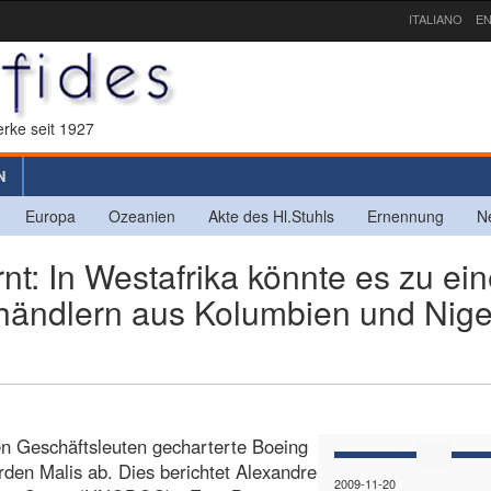
ITALIANO
EN
rke seit 1927
N
Europa
Ozeanien
Akte des Hl.Stuhls
Ernennung
N
t: In Westafrika könnte es zu ei
händlern aus Kolumbien und Nige
n Geschäftsleuten gecharterte Boeing
rden Malis ab. Dies berichtet Alexandre
2009-11-20