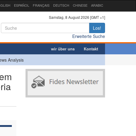
GLISH
ESPAÑOL
FRANÇAIS
DEUTSCH
CHINESE
ARABIC
Samstag, 8 August 2026 [GMT +1]
Los!
Erweiterte Suche
wir über uns
Kontakt
ews Analysis
nem
ria