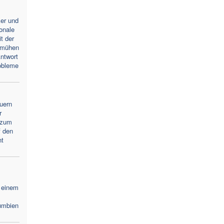
ker und
ionale
t der
emühen
ntwort
obleme
uern
r
 zum
f den
nt
 einem
umbien