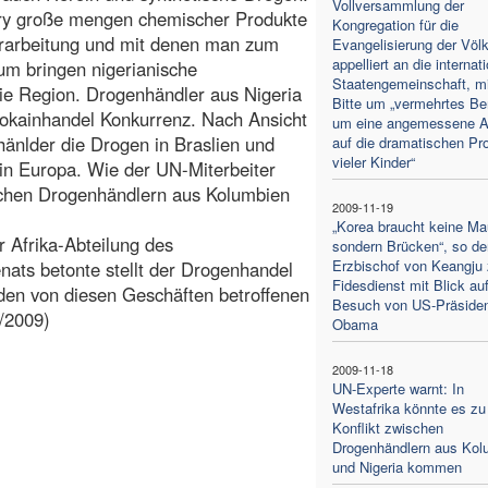
Vollversammlung der
kry große mengen chemischer Produkte
Kongregation für die
erarbeitung und mit denen man zum
Evangelisierung der Völ
appelliert an die internat
um bringen nigerianische
Staatengemeinschaft, mi
die Region. Drogenhändler aus Nigeria
Bitte um „vermehrtes B
okainhandel Konkurrenz. Nach Ansicht
um eine angemessene A
änlder die Drogen in Braslien und
auf die dramatischen Pr
vieler Kinder“
 in Europa. Wie der UN-Miterbeiter
ischen Drogenhändlern aus Kolumbien
2009-11-19
„Korea braucht keine Ma
 Afrika-Abteilung des
sondern Brücken“, so de
Erzbischof von Keangju
ats betonte stellt der Drogenhandel
Fidesdienst mit Blick au
n den von diesen Geschäften betroffenen
Besuch von US-Präside
1/2009)
Obama
2009-11-18
UN-Experte warnt: In
Westafrika könnte es zu
Konflikt zwischen
Drogenhändlern aus Kol
und Nigeria kommen