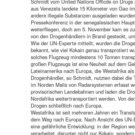
Schmidt vom United Nations Officde on Drug
aus Venezela landete 15 Kilometer von Gao im
andere illegale Substanzen ausgeladen wurden”
Pressekonferenz in der senegalesischen Haupts
weiterfliegen, doch am 5. November kam es z
von den Drogenhändlern in Brand gesteckt, um
Wie der UN-Experte mitteilt, wurden die Droge
bekannt, wie viel Kokain genau transprotiert w
solches Flugzeug mindestens 10 Tonnen transp
großen Flugzeugs ist eine Neuheit auf dem Geb
Lateinamerika nach Europa, die Westafrika als
Drogenhändler, so Schmidt, nutzten dabei die 
im Norden Malis von Radarsystemen erfasst w
provisorischen Landebahnen und laden die Dro
Nordafrika weitertransportiert werden. Von de
Drogen schließlich nach Europa.
Westafrika ist seit mehreren Jahren ein Transi
dem Weg nach Europa. Nach Ansicht des UN-Exp
eine gefährliche Entwicklung: in der Region w
verarbeitet, darunter nicht nur Kokain, sonder