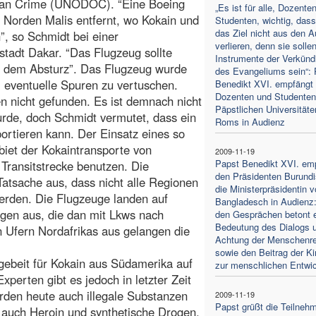
s an Crime (UNODOC). “Eine Boeing
„Es ist für alle, Dozente
 Norden Malis entfernt, wo Kokain und
Studenten, wichtig, dass
das Ziel nicht aus den 
, so Schmidt bei einer
verlieren, denn sie solle
tadt Dakar. “Das Flugzeug sollte
Instrumente der Verkünd
u dem Absturz”. Das Flugzeug wurde
des Evangeliums sein“: 
 eventuelle Spuren zu vertuschen.
Benedikt XVI. empfängt 
Dozenten und Studenten
n nicht gefunden. Es ist demnach nicht
Päpstlichen Universitäte
urde, doch Schmidt vermutet, dass ein
Roms in Audienz
ortieren kann. Der Einsatz eines so
iet der Kokaintransporte von
2009-11-19
Papst Benedikt XVI. em
 Transitstrecke benutzen. Die
den Präsidenten Burundi
Tatsache aus, dass nicht alle Regionen
die Ministerpräsidentin 
erden. Die Flugzeuge landen auf
Bangladesch in Audienz:
gen aus, die dan mit Lkws nach
den Gesprächen betont e
Bedeutung des Dialogs 
n Ufern Nordafrikas aus gelangen die
Achtung der Menschenr
sowie den Beitrag der Ki
tgebeit für Kokain aus Südamerika auf
zur menschlichen Entwi
erten gibt es jedoch in letzter Zeit
erden heute auch illegale Substanzen
2009-11-19
Papst grüßt die Teilnehm
n auch Heroin und synthetische Drogen.