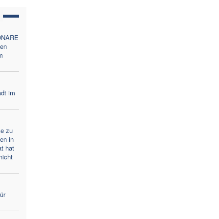
ONARE
en
m
adt im
ke zu
en in
t hat
nicht
für