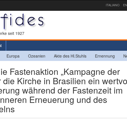
ITALIANO
EN
rke seit 1927
N
Europa
Ozeanien
Akte des Hl.Stuhls
Ernennung
N
e Fastenaktion „Kampagne der
r die Kirche in Brasilien ein wertvo
ierung während der Fastenzeit im
 inneren Erneuerung und des
elns