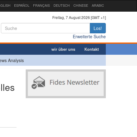
GLISH
ESPAÑOL
FRANÇAIS
DEUTSCH
CHINESE
ARABIC
Freitag, 7 August 2026 [GMT +1]
Los!
Erweiterte Suche
wir über uns
Kontakt
ews Analysis
lles