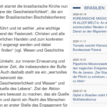
it startet die brasilianische Kirche nun
BRASILIEN
ne der Geschwisterlichkeit“, die am
2026-03-19
der Brasilianischen Bischofskonferenz
KOREANISCHE MISSI
IN ALLER WELT/4: An d
existenziellen Rändern i
hrt und ist seither „eine wichtige
Dienst an den Migranten
end der Fastenzeit. Christen und alle
erlichen Handeln und zum konkreten
2025-11-11
ft angeregt werden und dabei
Tornado zerstört Kleinst
finden“ (vgl. Wesen und Geschichte
Bundesstaat Paraná
)
2025-10-31
r Umkehr, zur inneren Erneuerung und
Päpstliche Missionswer
einer Zeit, die insbesondere der Buße
den tragischen Ereigniss
Auch deshalb stellt sie ein „wertvolles
Rio de Janeiro: „Der Staa
die Pflicht zu schützen, 
astenzeit dar.
zu töten“
„Geschwisterlichkeit und Wasser“ und
uelle des Lebens“. Ziel der Aktion
2025-07-16
ers bewusst zu machen, das als Quelle
Gipfel in Brasilien steht 
en und damit ein Recht des Menschen
Multilateralismus
n an erster Stelle das Engagement für