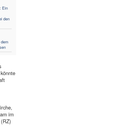
: Ein
ei den
f dem
sen
s
 könnte
aft
irche,
sam im
 (RZ)