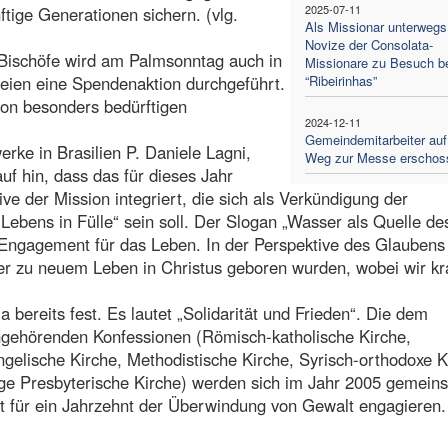
2025-07-11
tige Generationen sichern. (vlg.
Als Missionar unterwegs
Novize der Consolata-
Bischöfe wird am Palmsonntag auch in
Missionare zu Besuch b
eien eine Spendenaktion durchgeführt.
“Ribeirinhas”
von besonders bedürftigen
2024-12-11
Gemeindemitarbeiter au
erke in Brasilien P. Daniele Lagni,
Weg zur Messe erschos
uf hin, dass das für dieses Jahr
e der Mission integriert, die sich als Verkündigung der
 „Lebens in Fülle“ sein soll. Der Slogan „Wasser als Quelle de
Engagement für das Leben. In der Perspektive des Glaubens
r zu neuem Leben in Christus geboren wurden, wobei wir kr
 bereits fest. Es lautet „Solidarität und Frieden“. Die dem
angehörenden Konfessionen (Römisch-katholische Kirche,
ngelische Kirche, Methodistische Kirche, Syrisch-orthodoxe K
ge Presbyterische Kirche) werden sich im Jahr 2005 gemein
 für ein Jahrzehnt der Überwindung von Gewalt engagieren.