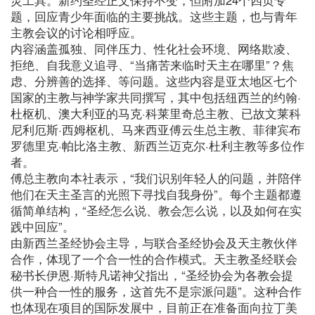
题，回应青少年面临的主要挑战。这些主题，也与青年
主教会议的讨论相呼应。
内容涵盖孤独、同伴压力、性化社会环境、网络欺凌、
拒绝、自我意义追寻、“当痛苦来临时天主在哪里”？焦
虑、分辨善的选择、等问题。这些内容是亚太地区七个
国家的主教与神学家共同撰写，其中包括纽西兰的约翰·
杜枢机、澳大利亚的马克·科莱里奇总主教、已故文莱科
尼利厄斯·西姆枢机、马来西亚傅云生总主教、菲律宾布
罗德里克·帕比洛主教、新西兰迈克尔·杜利主教等多位作
者。
傅总主教向本社表示，“我们识别年轻人的问题，并陪伴
他们在天主圣言的光照下寻找自我身份”。每个主题都遵
循简单结构，“圣经怎么说、教会怎么说，以及如何在实
践中回应”。
由新西兰圣经协会主导，与联合圣经协会及天主教伙伴
合作，体现了一个合一性的合作模式。天主教圣经联会
秘书长伊恩·斯特凡诺神父指出，“圣经协会为各教会提
供一种合一性的服务，这首先不是宗派问题”。这种合作
也体现在项目的国际发展中，目前正在准备面向拉丁美