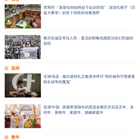
梵蒂冈 - “基督信仰始终处于起步阶段”：深深扎根于《宗
徒大事录》的良十四世的传教视野
教宗告诫安哥拉人民：复活的耶稣也能医治你们民族的
创伤
圣经
非洲/埃及 - 梅尔基特礼主教查米呼吁“用祈祷和守斋驱逐
助长战争的魔鬼”
亚洲/中国 - 因着希望禧年的恩宠各教区开启圣言年、圣
经年、善牧年、家庭年、婚姻家庭年
青年