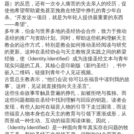
题）的反思，还有一次令人痛苦的失去亲人的经历，促
使他希望帮助避免甚至挽救在绝望中挣扎的青少年自
杀。“开发这一项目，就是为年轻人提供最重要的东西
——希望”。
多年来，伯金与世界多地的圣经协会合作，致力于推动
圣经的推广与资助计划。同时，帮助这些机构理解天主
教会的运作方式，特别是教会如何推动圣经阅读与研究
的更新。这种在圣经协会与天主教牧灵实践之间的桥梁
经验，使《Identity.Identified》成为连接圣经文本与青年
现实问题的工具。其核心是印刷版《新约圣经》，书中
嵌入二维码，链接到青年个人见证视频。
古晋总主教表示，“他们会说‘你可以在福音中读到我的故
事’。这样，见证就直接指向天主圣言”。
这些生命故事常触及普遍的挣扎，如被拒绝与孤独。而
这些问题都能在圣经中找到理解与回应的钥匙。读者会
发现，有些人如何在福音人物的引导下走过困境，而这
些福音人物本身也在天主的教育与引领下逐渐成形，从
而形成一种生动、互动的福音阅读体验。因此，
《Identity.Identified》是一种面向青年真实存在问题的牧
灵工具。新约圣经正文保持不变，但附加24个四页专