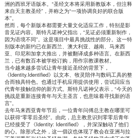
洲的西班牙语版本。“圣经文本将采用新教版本，但注释
来自天主教圣经”，并称之为“一项协调良好的联合版
本”。
然而，每个新版本都需要大量文化适应工作，特别是影
音见证内容。斯特凡诺神父指出，“见证必须重新制作，
因为语境不同”。这是项目中最具挑战性的部分。这一特
别版本的新约已在新西兰、澳大利亚、越南、马来西
亚、印尼和加拿大推出，并被翻译成多种语言。在新西
兰，已有数百本被学校订购，用作宗教课教材。
当今越来越多尝试让青年接近圣经的背景下，
《Identity.Identified》以文本、牧灵陪伴与数码工具的整
合而独具特色。也通过手机应用提供使用，尝试回应当
代青年接触信仰的新方式。斯特凡诺神父表示，“今天的
挑战是重新连接青年与天主圣言，也意味着寻找新的语
言”。
去年马来西亚青年节后，一位青年问傅总主教在哪里可
以获得“零零后圣经”。由此，总主教意识到零零后青年
已经接受了《Identity: Identified》，并深深触动了他们
的心。除形式之外，这一倡议也体现了教会在亚洲与拉