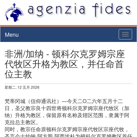
Menu
Toggl
naviga
非洲/加纳 - 顿科尔克罗姆宗座
代牧区升格为教区，并任命首
位主教
星期二, 12 五月 2026
梵蒂冈城（信仰通讯社）—今天二O二六年五月十二
日，圣父教宗良十四世将顿科尔克罗姆宗座代牧区（加
纳）升格为教区，保留原有名称及辖区范围，隶属于阿
克拉总主教区。
同时，教宗任命原顿科尔克罗姆宗座代牧区宗座代牧，
圣言会士约翰·阿方斯·阿西埃杜为顿科尔克罗姆教区首任