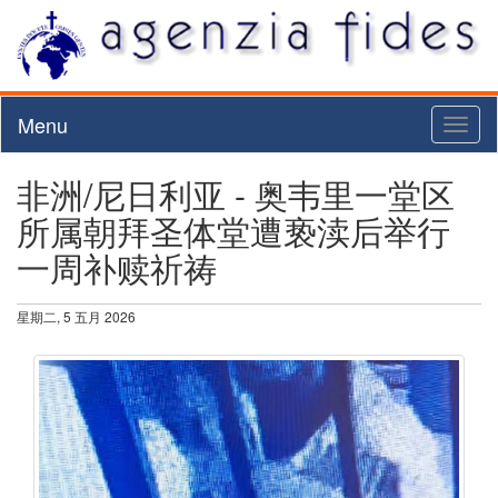
Menu
Toggl
naviga
非洲/尼日利亚 - 奥韦里一堂区
所属朝拜圣体堂遭亵渎后举行
一周补赎祈祷
星期二, 5 五月 2026