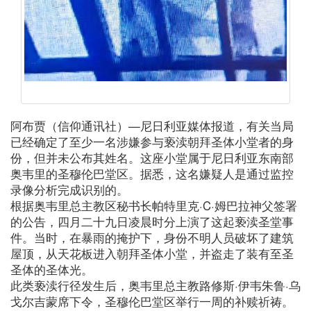
阿布贾（信仰通讯社）—尼日利亚媒体报道，有关当局
已经确定了至少一名涉嫌参与亵渎朝拜圣体小堂者的身
份，但并未公布其姓名。这座小堂属于尼日利亚东南部
奥韦里的圣穆伦巴堂区。据悉，这名嫌疑人是通过监控
录像分析完成识别的。
根据奥韦里总主教区秘书长帕特里克·C·姆巴拉神父签署
的公告，四月二十九日凌晨时分上演了这起亵渎圣堂事
件。当时，在暴雨的掩护下，身份不明人员破坏了建筑
屋顶，从天花板进入朝拜圣体小堂，并盗走了装有至圣
圣体的圣体光。
此类亵渎行径发生后，奥韦里总主教路修斯·伊韦朱鲁·乌
戈尔吉蒙席下令，圣穆伦巴堂区举行一周的补赎祈祷。