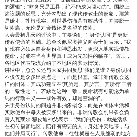
的逻辑”；“财务只是工具，绝不能成为驱动力”。围绕上
述议题的反思，充分勾勒出了现代传教士的形象，那就
是谦卑、扎根现实、对世界伤痛具有敏感性，并摆脱一
切附庸，无论是对金钱还是名望的依附。
大会最初几天的讨论中，主要谈到了“身份认同”是更新
传教使命的基础。总会长佩尼奥神父向会士们表示，“我
们现在必须从自身身份和神恩出发，更深入地实践传教
使命，好能在当今世界真正成为先知性的临在”。随后，
各地区代表轮流介绍了本地区的实际情况。
讲话中，总会长还与大家共同反思“我们是谁？身份认同
不仅仅是众多出发点之一，而是根基。像非洲传教会这
样的团体，其成功建立在‘其所是、其所言、其所行’三者
的一致性之上。若缺乏这种一致，使命就有可能沦为单
纯的行动主义——或许有效，却是空洞的”。
关于身份认同的问题并非抽象概念，而是在团体生活和
实际使命中每天被实践出来的。非洲传教会刚果省会负
责人瓦莱尔·穆皮迪神父表示，“我们的身份，就是活跃
在初传福音地区，陪伴有需要的人，身处冲突地带，与
他们并肩同行”。传教使命，往往就是在人最脆弱的地方