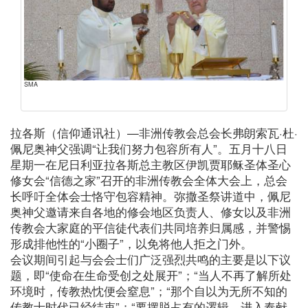
SMA
拉各斯（信仰通讯社）—非洲传教会总会长弗朗索瓦·杜·
佩尼奥神父强调“让我们努力包容所有人”。五月十八日
星期一在尼日利亚拉各斯总主教区伊凯贾耶稣圣体圣心
修女会“信德之家”召开的非洲传教会全体大会上，总会
长呼吁全体会士恪守包容精神。弥撒圣祭讲道中，佩尼
奥神父邀请来自各地的修会地区负责人、修女以及非洲
传教会大家庭的平信徒代表们共同培养归属感，并警惕
形成排他性的“小圈子”，以免将他人拒之门外。
会议期间引起与会会士们广泛强烈共鸣的主要是以下议
题，即“使命在生命受创之处展开”；“当人不再了解所处
环境时，传教热忱便会窒息”；“那个自以为无所不知的
传教士时代已经结束”；“要摆脱占有的逻辑，进入奉献