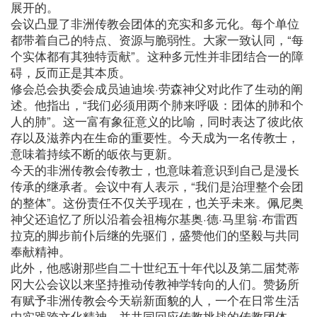
展开的。
会议凸显了非洲传教会团体的充实和多元化。每个单位
都带着自己的特点、资源与脆弱性。大家一致认同，“每
个实体都有其独特贡献”。这种多元性并非团结合一的障
碍，反而正是其本质。
修会总会执委会成员迪迪埃·劳森神父对此作了生动的阐
述。他指出，“我们必须用两个肺来呼吸：团体的肺和个
人的肺”。这一富有象征意义的比喻，同时表达了彼此依
存以及滋养内在生命的重要性。今天成为一名传教士，
意味着持续不断的皈依与更新。
今天的非洲传教会传教士，也意味着意识到自己是漫长
传承的继承者。会议中有人表示，“我们是治理整个会团
的整体”。这份责任不仅关乎现在，也关乎未来。佩尼奥
神父还追忆了所以沿着会祖梅尔基奥·德·马里翁·布雷西
拉克的脚步前仆后继的先驱们，盛赞他们的坚毅与共同
奉献精神。
此外，他感谢那些自二十世纪五十年代以及第二届梵蒂
冈大公会议以来坚持推动传教神学转向的人们。赞扬所
有赋予非洲传教会今天崭新面貌的人，一个在日常生活
中实践跨文化精神、并共同回应传教挑战的传教团体。