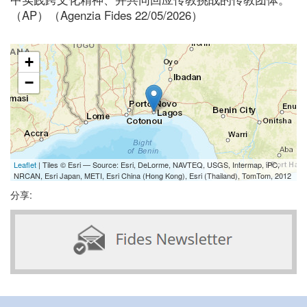
（AP）（Agenzia Fides 22/05/2026）
+
−
Leaflet
| Tiles © Esri — Source: Esri, DeLorme, NAVTEQ, USGS, Intermap, iPC,
NRCAN, Esri Japan, METI, Esri China (Hong Kong), Esri (Thailand), TomTom, 2012
分享: