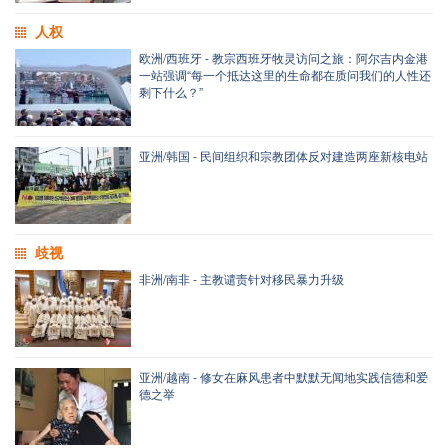
人权
欧洲/西班牙 - 教宗西班牙牧灵访问之旅：阿尔吉内金港
一站强调“每一个抵达这里的生命都在质问我们的人性还
剩下什么？”
亚洲/韩国 - 民间组织和宗教团体反对建造两座新核电站
歧视
非洲/南非 - 主教谴责针对移民暴力升级
亚洲/越南 - 修女在麻风患者中默默无闻地实践信德和爱
德之举