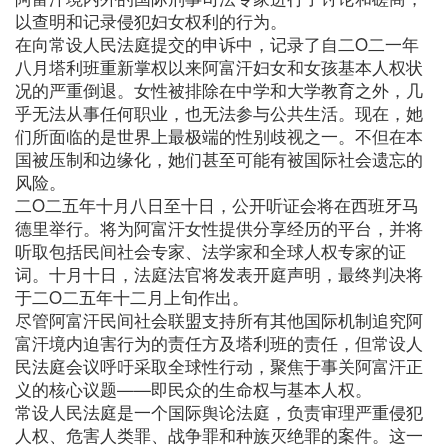
以查明和记录侵犯妇女权利的行为。
在向常设人民法庭提交的申诉中，记录了自二O二一年
八月塔利班重新掌权以来阿富汗妇女和女孩基本人权状
况的严重倒退。女性被排除在中学和大学教育之外，几
乎无法从事任何职业，也无法参与公共生活。现在，她
们所面临的是世界上最极端的性别歧视之一。不但在本
国被压制和边缘化，她们甚至可能有被国际社会遗忘的
风险。
二O二五年十月八日至十日，公开听证会将在西班牙马
德里举行。将为阿富汗女性提供分享经历的平台，并将
听取包括民间社会专家、法学家和全球人权专家的证
词。十月十日，法庭法官将发表开庭声明，最终判决将
于二O二五年十二月上旬作出。
尽管阿富汗民间社会联盟支持所有其他国际机制追究阿
富汗境内迫害行为的责任方及塔利班的责任，但常设人
民法庭会议呼吁采取全球性行动，聚焦于事关阿富汗正
义的核心议题——即民众的生命权与基本人权。
常设人民法庭是一个国际舆论法庭，负责审理严重侵犯
人权、危害人类罪、战争罪和种族灭绝罪的案件。这一