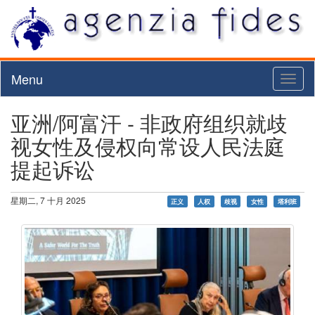
Menu
Toggl
naviga
亚洲/阿富汗 - 非政府组织就歧
视女性及侵权向常设人民法庭
提起诉讼
星期二, 7 十月 2025
正义
人权
歧视
女性
塔利班