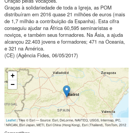
Oração pelas Vocações.
Graças à solidariedade de toda a Igreja, as POM
distribuíram em 2016 quase 21 milhões de euros (mais
de 1,7 milhão a contribuição da Espanha). Esta cifra
conseguiu ajudar na África 60,595 seminaristas e
noviços, e também seus formadores. Na Ásia, a ajuda
alcançou 22.403 jovens e formadores; 471 na Oceania,
e 321 na América.
(CE) (Agência Fides, 06/05/2017)
+
−
Leaflet
| Tiles © Esri — Source: Esri, DeLorme, NAVTEQ, USGS, Intermap, iPC,
NRCAN, Esri Japan, METI, Esri China (Hong Kong), Esri (Thailand), TomTom, 2012
Compartilhar: