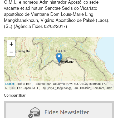
O.M.I., e nomeou Administrador Apostólico sede
vacante et ad nutum Sanctae Sedis do Vicariato
apostólico de Vientiane Dom Louis-Marie Ling
Mangkhanekhoun, Vigário Apostólico de Paksé (Laos).
(SL) (Agência Fides 02/02/2017)
+
−
Leaflet
| Tiles © Esri — Source: Esri, DeLorme, NAVTEQ, USGS, Intermap, iPC,
NRCAN, Esri Japan, METI, Esri China (Hong Kong), Esri (Thailand), TomTom, 2012
Compartilhar: