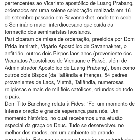
pertencentes ao Vicariato apostólico de Luang Prabang,
ordenados em uma solene celebração realizada em 16
de setembro passado em Savannakhet, onde tem sede
o Seminário maior interdiocesano que cuida da
formação dos seminaristas laosianos.
Participaram da missa de ordenação, presidida por Dom
Prida Inthirath, Vigário Apostólico de Savannakhet, o
anfitrião, outros dois Bispos laosianos (proveniente dos
Vicariatos Apostólicos de Vientiane e Paksè, além de
Administrador Apostólico de Luang Prabang), bem como
outros dois Bispos (da Tailândia e França), 54 padres
provenientes de Laos, Vietnã, Tailândia, numerosas
religiosas e mais de mil fiéis católicos, oriundos de todo
o país.
Dom Tito Banchong relata à Fides: “Foi um momento de
intensa oração e grande esperança para nós. Um
momento histórico, no qual recebemos uma efusão
especial da graça de Deus. Tudo se desenvolveu no
melhor dos modos, em um ambiente de grande
serenidade. Estavam presentes também as autoridades