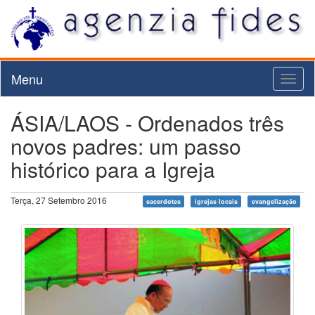
Menu
Toggl
naviga
ÁSIA/LAOS - Ordenados três
novos padres: um passo
histórico para a Igreja
Terça, 27 Setembro 2016
sacerdotes
igrejas locais
evangelização