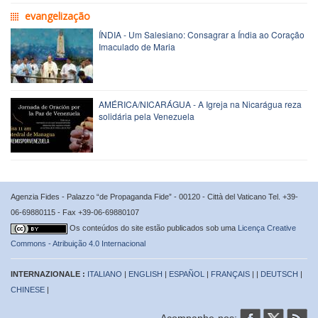
evangelização
ÍNDIA - Um Salesiano: Consagrar a Índia ao Coração
Imaculado de Maria
AMÉRICA/NICARÁGUA - A Igreja na Nicarágua reza
solidária pela Venezuela
Agenzia Fides - Palazzo “de Propaganda Fide” - 00120 - Città del Vaticano Tel. +39-
06-69880115 - Fax +39-06-69880107
Os conteúdos do site estão publicados sob uma
Licença Creative
Commons - Atribuição 4.0 Internacional
INTERNAZIONALE :
ITALIANO
|
ENGLISH
|
ESPAÑOL
|
FRANÇAIS
| |
DEUTSCH
|
CHINESE
|
Acompanhe-nos: