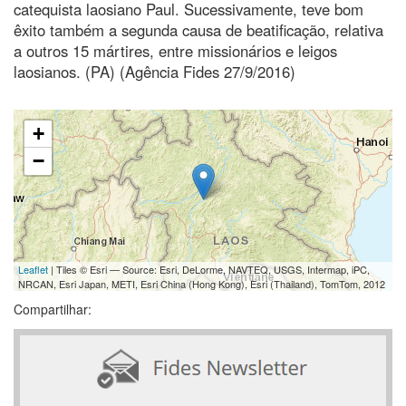
catequista laosiano Paul. Sucessivamente, teve bom
êxito também a segunda causa de beatificação, relativa
a outros 15 mártires, entre missionários e leigos
laosianos. (PA) (Agência Fides 27/9/2016)
+
−
Leaflet
| Tiles © Esri — Source: Esri, DeLorme, NAVTEQ, USGS, Intermap, iPC,
NRCAN, Esri Japan, METI, Esri China (Hong Kong), Esri (Thailand), TomTom, 2012
Compartilhar: