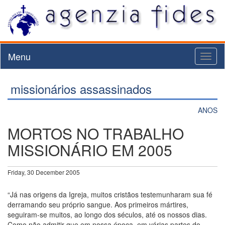
Menu
Toggl
naviga
missionários assassinados
ANOS
MORTOS NO TRABALHO
MISSIONÁRIO EM 2005
Friday, 30 December 2005
“Já nas origens da Igreja, muitos cristãos testemunharam sua fé
derramando seu próprio sangue. Aos primeiros mártires,
seguiram-se muitos, ao longo dos séculos, até os nossos dias.
Como não admitir que em nossa época, em várias partes do