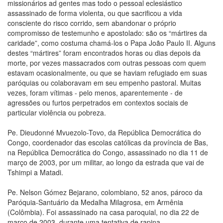
missionários ad gentes mas todo o pessoal eclesiástico
assassinado de forma violenta, ou que sacrificou a vida
consciente do risco corrido, sem abandonar o próprio
compromisso de testemunho e apostolado: são os “mártires da
caridade”, como costuma chamá-los o Papa João Paulo II. Alguns
destes “mártires” foram encontrados horas ou dias depois da
morte, por vezes massacrados com outras pessoas com quem
estavam ocasionalmente, ou que se haviam refugiado em suas
paróquias ou colaboravam em seu empenho pastoral. Muitas
vezes, foram vítimas - pelo menos, aparentemente - de
agressões ou furtos perpetrados em contextos sociais de
particular violência ou pobreza.
Pe. Dieudonné Mvuezolo-Tovo, da República Democrática do
Congo, coordenador das escolas católicas da província de Bas,
na República Democrática do Congo, assassinado no dia 11 de
março de 2003, por um militar, ao longo da estrada que vai de
Tshimpi a Matadi.
Pe. Nelson Gómez Bejarano, colombiano, 52 anos, pároco da
Paróquia-Santuário da Medalha Milagrosa, em Armênia
(Colômbia). Foi assassinado na casa paroquial, no dia 22 de
março de 2003, durante uma tentativa de rapina.