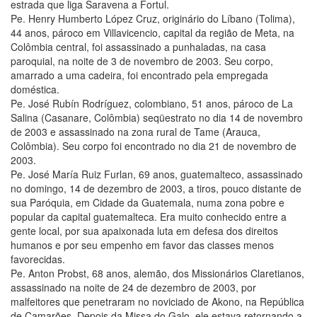
estrada que liga Saravena a Fortul.
Pe. Henry Humberto López Cruz, originário do Líbano (Tolima),
44 anos, pároco em Villavicencio, capital da região de Meta, na
Colômbia central, foi assassinado a punhaladas, na casa
paroquial, na noite de 3 de novembro de 2003. Seu corpo,
amarrado a uma cadeira, foi encontrado pela empregada
doméstica.
Pe. José Rubín Rodríguez, colombiano, 51 anos, pároco de La
Salina (Casanare, Colômbia) seqüestrato no dia 14 de novembro
de 2003 e assassinado na zona rural de Tame (Arauca,
Colômbia). Seu corpo foi encontrado no dia 21 de novembro de
2003.
Pe. José María Ruiz Furlan, 69 anos, guatemalteco, assassinado
no domingo, 14 de dezembro de 2003, a tiros, pouco distante de
sua Paróquia, em Cidade da Guatemala, numa zona pobre e
popular da capital guatemalteca. Era muito conhecido entre a
gente local, por sua apaixonada luta em defesa dos direitos
humanos e por seu empenho em favor das classes menos
favorecidas.
Pe. Anton Probst, 68 anos, alemão, dos Missionários Claretianos,
assassinado na noite de 24 de dezembro de 2003, por
malfeitores que penetraram no noviciado de Akono, na República
de Camarões. Depois da Missa do Galo, ele estava retornando a