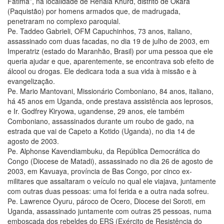
Fátima”, na localidade de Renala Khurd, distrito de Okara
(Paquistão) por homens armados que, de madrugada,
penetraram no complexo paroquial.
Pe. Taddeo Gabrieli, OFM Capuchinhos, 73 anos, italiano,
assassinado com duas facadas, no dia 19 de julho de 2003, em
Imperatriz (estado do Maranhão, Brasil) por uma pessoa que ele
queria ajudar e que, aparentemente, se encontrava sob efeito de
álcool ou drogas. Ele dedicara toda a sua vida à missão e à
evangelização.
Pe. Mario Mantovani, Missionário Comboniano, 84 anos, italiano,
há 45 anos em Uganda, onde prestava assistência aos leprosos,
e Ir. Godfrey Kiryowa, ugandense, 29 anos, ele também
Comboniano, assassinados durante um roubo de gado, na
estrada que vai de Capeto a Kotido (Uganda), no dia 14 de
agosto de 2003.
Pe. Alphonse Kavendiambuku, da República Democrática do
Congo (Diocese de Matadi), assassinado no dia 26 de agosto de
2003, em Kavuaya, província de Bas Congo, por cinco ex-
militares que assaltaram o veículo no qual ele viajava, juntamente
com outras duas pessoas: uma foi ferida e a outra nada sofreu.
Pe. Lawrence Oyuru, pároco de Ocero, Diocese dei Soroti, em
Uganda, assassinado juntamente com outras 25 pessoas, numa
emboscada dos rebeldes do ERS (Exército de Resistência do