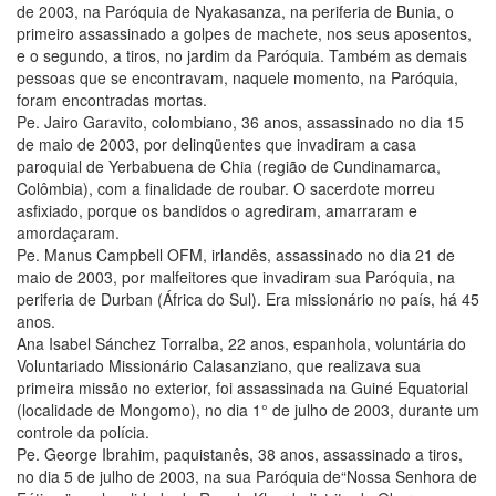
de 2003, na Paróquia de Nyakasanza, na periferia de Bunia, o
primeiro assassinado a golpes de machete, nos seus aposentos,
e o segundo, a tiros, no jardim da Paróquia. Também as demais
pessoas que se encontravam, naquele momento, na Paróquia,
foram encontradas mortas.
Pe. Jairo Garavito, colombiano, 36 anos, assassinado no dia 15
de maio de 2003, por delinqüentes que invadiram a casa
paroquial de Yerbabuena de Chia (região de Cundinamarca,
Colômbia), com a finalidade de roubar. O sacerdote morreu
asfixiado, porque os bandidos o agrediram, amarraram e
amordaçaram.
Pe. Manus Campbell OFM, irlandês, assassinado no dia 21 de
maio de 2003, por malfeitores que invadiram sua Paróquia, na
periferia de Durban (África do Sul). Era missionário no país, há 45
anos.
Ana Isabel Sánchez Torralba, 22 anos, espanhola, voluntária do
Voluntariado Missionário Calasanziano, que realizava sua
primeira missão no exterior, foi assassinada na Guiné Equatorial
(localidade de Mongomo), no dia 1° de julho de 2003, durante um
controle da polícia.
Pe. George Ibrahim, paquistanês, 38 anos, assassinado a tiros,
no dia 5 de julho de 2003, na sua Paróquia de“Nossa Senhora de