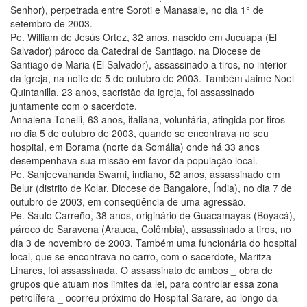
Senhor), perpetrada entre Soroti e Manasale, no dia 1° de
setembro de 2003.
Pe. William de Jesús Ortez, 32 anos, nascido em Jucuapa (El
Salvador) pároco da Catedral de Santiago, na Diocese de
Santiago de Maria (El Salvador), assassinado a tiros, no interior
da igreja, na noite de 5 de outubro de 2003. Também Jaime Noel
Quintanilla, 23 anos, sacristão da igreja, foi assassinado
juntamente com o sacerdote.
Annalena Tonelli, 63 anos, italiana, voluntária, atingida por tiros
no dia 5 de outubro de 2003, quando se encontrava no seu
hospital, em Borama (norte da Somália) onde há 33 anos
desempenhava sua missão em favor da população local.
Pe. Sanjeevananda Swami, indiano, 52 anos, assassinado em
Belur (distrito de Kolar, Diocese de Bangalore, Índia), no dia 7 de
outubro de 2003, em conseqüência de uma agressão.
Pe. Saulo Carreño, 38 anos, originário de Guacamayas (Boyacá),
pároco de Saravena (Arauca, Colômbia), assassinado a tiros, no
dia 3 de novembro de 2003. Também uma funcionária do hospital
local, que se encontrava no carro, com o sacerdote, Maritza
Linares, foi assassinada. O assassinato de ambos _ obra de
grupos que atuam nos limites da lei, para controlar essa zona
petrolífera _ ocorreu próximo do Hospital Sarare, ao longo da