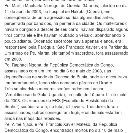
Pe. Martin Macharia Njoroge, do Quênia, 34 anos, falecido no dia
11 de abril de 2003, no hospital de Nairóbi (Quênia), em
conseqüência de uma agressão sofrida alguns dias antes,
perpetrada por bandidos, na periferia da cidade. Os malfeitores o
haviam obrigado a descer de seu carro, haviam disparado alguns
tiros contra ele e lhe haviam roubado o veículo, abandonando-o
pouco adiante. Ordenado sacerdote havia apenas 4 anos, era
responsável pela Paróquia “São Francisco Xavier”, em Parklands.
Um irmão de Pe. Martin, ele também sacerdote, fora assassinado
em 2000.
Pe. Raphael Ngona, da República Democrática do Congo,
assassinado com um tiro, no dia 6 de maio de 2003, nas
dependências da sede da Diocese de Bunia, onde se encontrava
temporariamente, tendo sido nomeado pároco de Drodro.
Três seminaristas menores seqüestrados em Lachor
(Arquidiocese de Gulu, Uganda), na noite de 10 para 11 de maio
de 2003. Os rebeldes do ERS (Exército de Resistência do
Senhor) seqüestraram, no total, 41 jovens. Três deles foram
assassinados, outros conseguiram fugir, e os demais estariam
ainda nas mãos dos rebeldes.
Pe. Aimé Njabu e Pe. Francois Xavier Mateso, da República
Democrática do Congo, encontrados mortos no dia 10 de maio