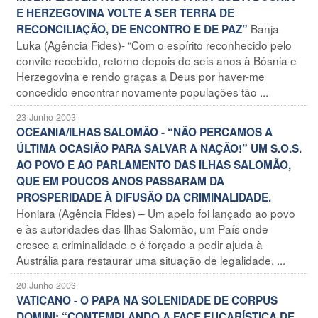
E HERZEGOVINA VOLTE A SER TERRA DE
Banja
RECONCILIAÇÃO, DE ENCONTRO E DE PAZ”
Luka (Agência Fides)- “Com o espírito reconhecido pelo
convite recebido, retorno depois de seis anos à Bósnia e
Herzegovina e rendo graças a Deus por haver-me
concedido encontrar novamente populações tão ...
23 Junho 2003
OCEANIA/ILHAS SALOMÃO - “NÃO PERCAMOS A
ÚLTIMA OCASIÃO PARA SALVAR A NAÇÃO!” UM S.O.S.
AO POVO E AO PARLAMENTO DAS ILHAS SALOMÃO,
QUE EM POUCOS ANOS PASSARAM DA
PROSPERIDADE À DIFUSÃO DA CRIMINALIDADE.
Honiara (Agência Fides) – Um apelo foi lançado ao povo
e às autoridades das Ilhas Salomão, um País onde
cresce a criminalidade e é forçado a pedir ajuda à
Austrália para restaurar uma situação de legalidade. ...
20 Junho 2003
VATICANO - O PAPA NA SOLENIDADE DE CORPUS
DOMINI: “CONTEMPLANDO A FACE EUCARÍSTICA DE