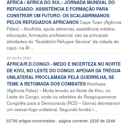
ÁFRICA / ÁFRICA DO SUL - JORNADA MUNDIAL DO
REFUGIADO: ASSISTÊNCIA E FORMAÇÃO PARA
CONSTRUIR UM FUTURO: OS SCALABRINIANOS
Cape Town (Agência
PELOS REFUGIADOS AFRICANOS
Fides) – Acolhida, ajuda alimentar, assistência médica,
educação, formação profissional: são as principais
atividades do “Scalabrini Refugee Service” da cidade de
capo, na Áf ...
20 Junho 2003
ÁFRICA/R.D.CONGO - MEDO E INCERTEZA NO NORTE
DE KIVU, NO LESTE DO CONGO. APESAR DA TRÉGUA
UNILATERAL PROCLAMADA PELA GUERRILHA, SE
Kinshasa
TEME A RETOMADA DOS COMBATES
(Agência Fides) – Muita tensão ao Norte de Kivu, no
Leste do Congo, onde os rebeldes do Reagrupamento
Congolês para a Democracia (RCD – Goma) decretaram
um cessar-fogo unilateral. Segundo fontes l ...
33706 artigos encontrados - página corrente: 2235 de 2248