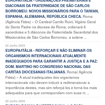
EUROPA/ITÁLIA - ORDENAÇÕES PRESBITERAIS E
DIACONAIS DA FRATERNIDADE DE SÃO CARLOS
BORROMEU: NOVOS MISSIONÁRIOS PARA O TAIWAN,
Roma
ESPANHA, ALEMANHA, REPÚBLICA CHECA.
(Agência Fides) – O Cardeal Camilo Ruini, Vigário Geral
do Santo Padre na diocese de Roma, ordenará 6
sacerdotes e 5 diáconos da Fraternidade Sacerdotal dos
Missionários de São Carlos Borromeu. a solene ...
20 Junho 2003
EUROPA/ITÁLIA - REFORÇAR E NÃO ELIMINAR OS
ORGANISMOS INTERNACIONAIS ATUALMENTE
INADEQUADOS PARA GARANTIR A JUSTIÇA E A PAZ:
DOM. MARTINO NO CONGRESSO NACIONAL DAS
Roma( Agência
CARITAS DIOCESANAS ITALIANAS.
Fides) – A atual inadequates dos organismos
internacionais não devem induzir a redimensionar a
importância destes, mas sim reforçá-los e torná-los mais
adequados para que correspondam com suas m ...
20 Junho 2003