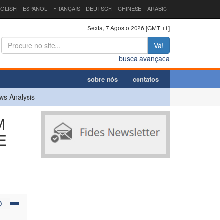
GLISH
ESPAÑOL
FRANÇAIS
DEUTSCH
CHINESE
ARABIC
Sexta, 7 Agosto 2026 [GMT +1]
Vá!
busca avançada
sobre nós
contatos
ws Analysis
M
E
O