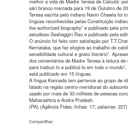
melhor a vida de Madre Teresa de Calcutá: por
sári branco marcada para 19 de Outubro de 2
Teresa escrita pelo indiano Navin Chawla foi
línguas reconhecidas pelas Constituição indiana
the authorized biography” e publicado pela pri
estudioso Seshaggiri Rao e publicado pela edi
O anúncio foi feito com satisfação por T.T.Cha
Kernataka, que fez elogios ao trabalho do catól
sensibilidade cultural e gosto literário”. Apre
dos comentários de Madre Teresa à leitura de s
para traduzi-lo e publicá-lo em todo o mundo”,
está publicado em 15 línguas.
A língua Kannada tem pertence ao grupo de id
falado na região centro-meridional do subconti
usado por mais de 33 milhões de pessoas conc
Maharashtra e Andra Pradesh.
(PA) (Agência Fides; linhas: 17; palavras: 227)
Compartilhar: