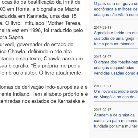
 ocasião da beatificação da irmã de
O país está em grave cr
003 em Roma, a biografia de Madre
econômica e milhões de
crianças não vão à esco
 traduzida em Kannada, uma das 15
. O livro, intitulado “Mother Teresa,
2017-03-11
meira vez em 1996, foi traduzido pelo
Agredido e ferido um cri
tora Sapna.
custódio de uma igreja: 
turvedi, governador do estado de
tutela para as minorias
ico Chawla, definindo-o “de alta
2017-03-07
sentando o seu texto, Chawla narra um
O drama dos “bacha-bazi
ua biografia: “Ela própria me pediu
crianças sequestradas,
 lembrou o autor. O livro atualmente
vendidas usadas como 
iomas de derivação indo-européias e é
2017-02-21
Um novo sacerdote ord
nente indiano. Tem alfabeto próprio e é
na Mongólia no ano do J
entradas nos estados de Kernataka e
2017-02-17
Academia de ginástica
exclusiva para mulheres
fundada por uma mulher