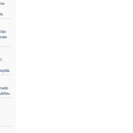
ise
la
stão
mais
”,
espiãs
enado
ubileu
,