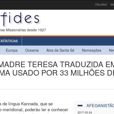
ITALIANO
EN
ras Missionárias desde 1927
TATÍSTICAS
Europa
Oceania
Atos da Santa Sé
Nomeações
Ne
DE MADRE TERESA TRADUZIDA E
OMA USADO POR 33 MILHÕES D
s de língua Kannada, que se
AFEGANISTÃ
-meridional, poderão ler e conhecer
2017-03-24