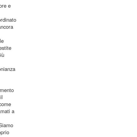
ore e
ordinato
ancora
le
estite
iù
onianza
vamento
il
 come
amati a
"Siamo
oprio