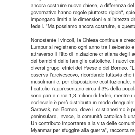
ancora costruire nuove chiese, a differenza del
governative hanno regole piuttosto rigide", spi
impongano limiti alle dimensioni e all'altezza de
fedeli. "Ma possiamo ancora costruire, e quest
Nonostante i vincoli, la Chiesa continua a cresc
Lumpur si registrano ogni anno tra i seicento e 
attraverso il Rito di iniziazione cristiana degli 
dei bambini delle famiglie cattoliche. I nuovi ca
diversi gruppi etnici del Paese e del Borneo. "L
osserva l'arcivescovo, ricordando tuttavia che 
musulmani e, per disposizione costituzionale, n
I cattolici rappresentano circa il 3% della popo
sono pari a circa 1,3 milioni di fedeli, mentre i
ecclesiale è però distribuita in modo diseguale: 
Sarawak, nel Borneo, dove il cristianesimo è p
peninsulare, invece, la comunità cattolica è un
Un contributo importante alla vita delle comunit
Myanmar per sfuggire alla guerra", racconta mon