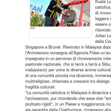
Kuala Lu
cattolic
di rinno
leggere i
essere c
RVA
rilancia
Julian L
della Co
Singapore e Brunei. Rientrato in Malaysia dopo 
l'Arcivescovo consegna all'Agenzia Fides un’ana
impegnata in un percorso di rinnovamento inte
pastorale nazionale, che si terrà a terrà a Sib
malaysiano) per unire le diverse anime cultural
di una comunità piccola ma dinamica, immersa 
multireligioso, chiamata a crescere tra dialogo i
fragilità culturali.
"La comunità cattolica in Malaysia è dinamica e
l'arcivescovo, pur ricordando che essa vive "entro
piuttosto rigidi", in un Paese a maggioranza m
sia garantita dalla Costituzione, rimangono alc