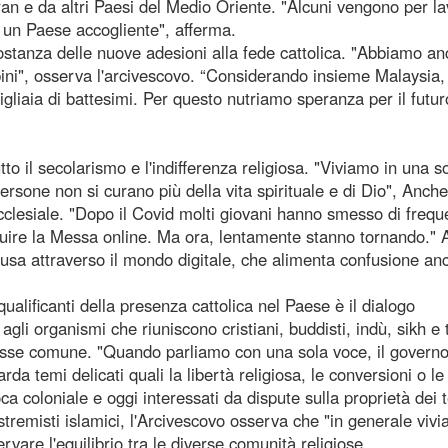
Iran e da altri Paesi del Medio Oriente. "Alcuni vengono per la
ra un Paese accogliente", afferma.
costanza delle nuove adesioni alla fede cattolica. "Abbiamo an
bini", osserva l'arcivescovo. “Considerando insieme Malaysia,
liaia di battesimi. Per questo nutriamo speranza per il futur
tto il secolarismo e l'indifferenza religiosa. "Viviamo in una s
ersone non si curano più della vita spirituale e di Dio", Anche
clesiale. "Dopo il Covid molti giovani hanno smesso di frequ
eguire la Messa online. Ma ora, lentamente stanno tornando." A
fusa attraverso il mondo digitale, che alimenta confusione an
qualificanti della presenza cattolica nel Paese è il dialogo
gli organismi che riuniscono cristiani, buddisti, indù, sikh e t
eresse comune. "Quando parliamo con una sola voce, il govern
da temi delicati quali la libertà religiosa, le conversioni o le
oca coloniale e oggi interessati da dispute sulla proprietà dei t
stremisti islamici, l'Arcivescovo osserva che "in generale viv
vare l'equilibrio tra le diverse comunità religiose.