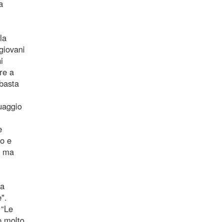
a
la
giovani
i
re a
 basta
uaggio
e
ro e
- ma
pa
".
 “Le
o molto