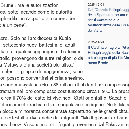
 Brunei, ma le autorizzazioni
2025-12-04
Dal “Grande Pellegrinagg
ega, sottolineando come le autorità
della Speranza” spunti e 
gli edifici in rapporto al numero dei
per il cammino e la
o è un bene".
testimonianza delle Chi
dell’Asia
ere. Solo nell'arcidiocesi di Kuala
2025-11-28
i settecento nuovi battesimi di adulti
Il Cardinale Tagle al “Gr
adulti, ai quali si aggiungono i battesimi
Pellegrinaggio della Spe
ttolici provengono da altre religioni o da
c’è bisogno di più Re Ma
meno Erode
a Malaysia è una società pluralista",
i malesi, il gruppo di maggioranza, sono
on possono convertirsi al cristianesimo.
lazione malaysiana (circa 36 milioni di abitanti nel complesso)
 cristiani nel loro complesso costituiscono circa il 9%. La pre
circa il 70% dei cattolici vive negli Stati orientali di Sabah e
rofondamente radicato tra le popolazioni indigene. Nella Mal
a piccola minoranza concentrata soprattutto nelle grandi città.
à ecclesiali arriva anche dai migranti. "Molti giovani arrivano
s. Leow. Vi sono inoltre rifugiati provenienti dal Pakistan, 