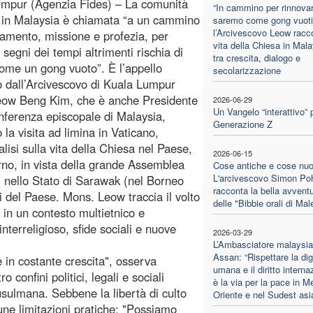
mpur (Agenzia Fides) – La comunità
“In cammino per rinnovar
a in Malaysia è chiamata “a un cammino
saremo come gong vuoti
l’Arcivescovo Leow racco
vamento, missione e profezia, per
vita della Chiesa in Mala
 segni dei tempi altrimenti rischia di
tra crescita, dialogo e
ome un gong vuoto”. È l’appello
secolarizzazione
to dall’Arcivescovo di Kuala Lumpur
eow Beng Kim, che è anche Presidente
2026-06-29
Un Vangelo “interattivo” 
nferenza episcopale di Malaysia,
Generazione Z
la visita ad limina in Vaticano,
lisi sulla vita della Chiesa nel Paese,
2026-06-15
rno, in vista della grande Assemblea
Cose antiche e cose nuo
L'arcivescovo Simon Po
u, nello Stato di Sarawak (nel Borneo
racconta la bella avvent
i del Paese. Mons. Leow traccia il volto
delle "Bibbie orali di Mal
in un contesto multietnico e
nterreligioso, sfide sociali e nuove
2026-03-29
L’Ambasciatore malaysi
Assan: “Rispettare la dig
 in costante crescita", osserva
umana e il diritto interna
 confini politici, legali e sociali
è la via per la pace in M
usulmana. Sebbene la libertà di culto
Oriente e nel Sudest asia
une limitazioni pratiche: "Possiamo