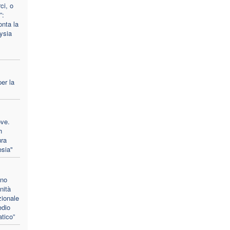
ci, o
”:
nta la
ysia
per la
ve.
h
ura
esia"
ano
nità
zionale
edio
tico”