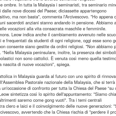
e ombre. In tutta la Malaysia i seminaristi, tra seminario min
i dalle nove diocesi del Paese; diciassette appartengono
ositivo, ma non basta", commenta l'Arcivescovo. "Ho appena 
cuni sacerdoti anziani stanno andando in pensione. Abbiamo 
nelle vocazioni alla vita consacrata maschile e femminile.
i mons. Leow indica anche il cambiamento avvenuto nelle scuo
i e frequentati da studenti di ogni religione, oggi esse sono g
non consente siano gestite da ordini religiosi. "Non abbiamo p
a. “Nella Malaysia peninsulare, inoltre, la presenza dei simboli
scolastici non sono cattolici. È venuta così meno quella testim
a nascita di nuove vocazioni”, spiega.
ttolica in Malaysia guarda al futuro con uno spirito di rinno
ll'Assemblea Pastorale nazionale della Malaysia, che si terrà 
un'occasione di confronto per tutta la Chiesa del Paese “su
 Leow sintetizza così lo spirito dell'appuntamento: "Siamo chi
 altrimenti saremo come gong vuoti". Tra i temi centrali
tra clero e laici e il coinvolgimento delle nuove generazioni: 
Arcivescovo, avvertendo che la Chiesa rischia di "perdere il pr