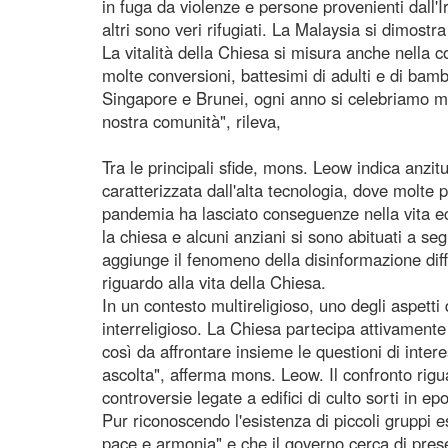
in fuga da violenze e persone provenienti dall'
altri sono veri rifugiati. La Malaysia si dimost
La vitalità della Chiesa si misura anche nella 
molte conversioni, battesimi di adulti e di bam
Singapore e Brunei, ogni anno si celebriamo mig
nostra comunità", rileva,
Tra le principali sfide, mons. Leow indica anzitu
caratterizzata dall'alta tecnologia, dove molte p
pandemia ha lasciato conseguenze nella vita ec
la chiesa e alcuni anziani si sono abituati a s
aggiunge il fenomeno della disinformazione dif
riguardo alla vita della Chiesa.
In un contesto multireligioso, uno degli aspetti 
interreligioso. La Chiesa partecipa attivamente a
così da affrontare insieme le questioni di int
ascolta", afferma mons. Leow. Il confronto riguar
controversie legate a edifici di culto sorti in ep
Pur riconoscendo l'esistenza di piccoli gruppi e
pace e armonia" e che il governo cerca di preser