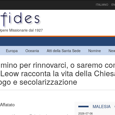
ITALIANO
EN
 Opere Missionarie dal 1927
Europa
Oceania
Atti della Santa Sede
Nomine
New
mino per rinnovarci, o saremo c
 Leow racconta la vita della Chies
logo e secolarizzazione
 Affatato
MALESIA
2026-07-06