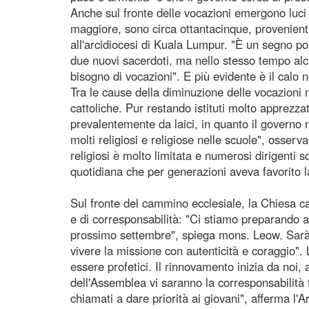
Anche sul fronte delle vocazioni emergono luci 
maggiore, sono circa ottantacinque, provenient
all'arcidiocesi di Kuala Lumpur. "È un segno p
due nuovi sacerdoti, ma nello stesso tempo al
bisogno di vocazioni". E più evidente è il calo 
Tra le cause della diminuzione delle vocazion
cattoliche. Pur restando istituti molto apprezzat
prevalentemente da laici, in quanto il governo 
molti religiosi e religiose nelle scuole", osserv
religiosi è molto limitata e numerosi dirigenti 
quotidiana che per generazioni aveva favorito l
Sul fronte del cammino ecclesiale, la Chiesa ca
e di corresponsabilità: "Ci stiamo preparando a
prossimo settembre", spiega mons. Leow. Sarà 
vivere la missione con autenticità e coraggio".
essere profetici. Il rinnovamento inizia da noi,
dell'Assemblea vi saranno la corresponsabilità 
chiamati a dare priorità ai giovani", afferma l'