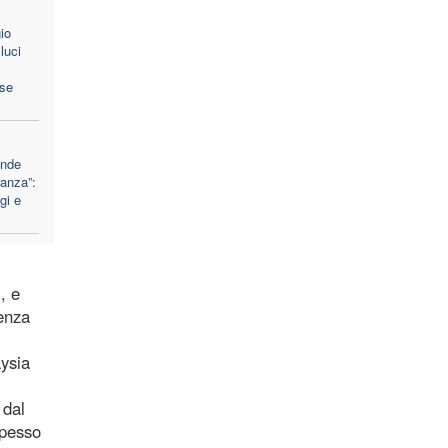
io
luci
ese
ande
ranza”:
gi e
, e
senza
aysia
 dal
spesso