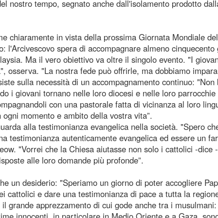
del nostro tempo, segnato anche dall'isolamento prodotto dall
ime chiaramente in vista della prossima Giornata Mondiale del
o: l'Arcivescovo spera di accompagnare almeno cinquecento 
aysia. Ma il vero obiettivo va oltre il singolo evento. "I giovan
a", osserva. "La nostra fede può offrirle, ma dobbiamo impara
nsiste sulla necessità di un accompagnamento continuo: "Non
o i giovani tornano nelle loro diocesi e nelle loro parrocchie
pagnandoli con una pastorale fatta di vicinanza al loro ling
in ogni momento e ambito della vostra vita”.
arda alla testimonianza evangelica nella società. "Spero ch
 una testimonianza autenticamente evangelica ed essere un fa
eow. "Vorrei che la Chiesa aiutasse non solo i cattolici -dice 
risposte alle loro domande più profonde”.
che un desiderio: "Speriamo un giorno di poter accogliere Pa
i cattolici e dare una testimonianza di pace a tutta la regione
ea il grande apprezzamento di cui gode anche tra i musulmani:
ttime innocenti, in particolare in Medio Oriente e a Gaza, son