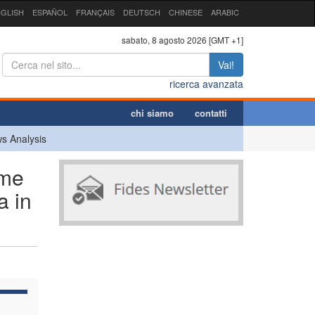
GLISH
ESPAÑOL
FRANÇAIS
DEUTSCH
CHINESE
ARABIC
sabato, 8 agosto 2026 [GMT +1]
Vai!
ricerca avanzata
chi siamo
contatti
s Analysis
ome
a in