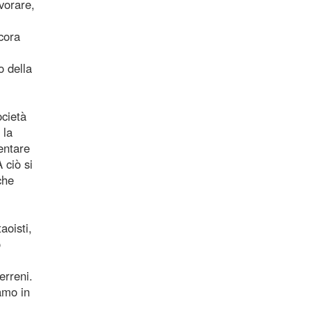
vorare,
cora
o della
ocietà
 la
entare
 ciò si
che
aoisti,
o
erreni.
iamo in