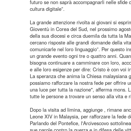
futuro se non saprà accompagnarli nelle sfide 
cultura digitale”.
La grande attenzione rivolta ai giovani si espr
Gioventù in Corea del Sud, nel prossimo agost
della sua diocesi e circa duemila da tutta la Mal
cercano risposte alle grandi domande della vit
comunicarle nel loro linguaggio”. Per questo i
un grande evento ogni tre o quattro anni. Quand
bisogna continuare a camminare con loro, accom
e alle loro esigenze per dire: Cristo è con voi 
La speranza che anima la Chiesa malaysiana gu
possiamo rafforzare la nostra fede per offrire
una luce per tutta la nazione", afferma mons. L
tutte le persone a trovare un senso alla vita e 
Dopo la visita ad limina, aggiunge , rimane an
Leone XIV in Malaysia, per rafforzare la fede de
Parlando del Pontefice, l'Arcivescovo sottolin
sue parole contro la guerra e in difesa delle vi